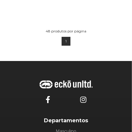
48
produtos por página
1
Departamentos
Masculino