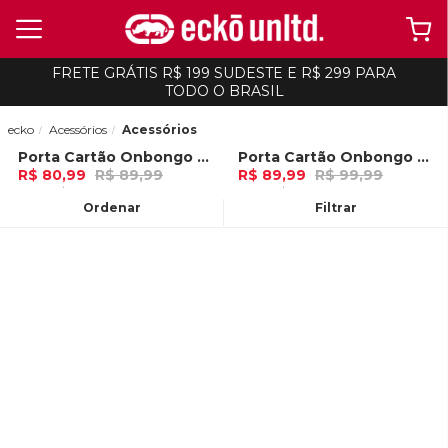
FRETE GRÁTIS R$ 199 SUDESTE E R$ 299 PARA
TODO O BRASIL
ecko
Acessórios
Acessórios
Porta Cartão Onbongo Marrom
Porta Cartão Onbongo Camuflada Colorida
-
10%
-
10%
R$ 80,99
R$ 89,99
R$ 89,99
R$ 99,99
2x de R$ 40,49 Ou
no Pix (10% de
3x de R$ 29,99 Ou
no Pix (10% de
desconto)
desconto)
Ordenar
Filtrar
ADICIONAR AO
ADICIONAR AO
CARRINHO
CARRINHO