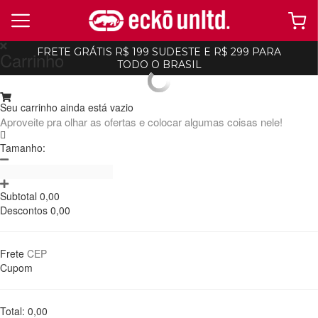
FRETE GRÁTIS R$ 199 SUDESTE E R$ 299 PARA
Carrinho
TODO O BRASIL
ecko
ecko
16426
Seu carrinho ainda está vazio
Calça Ecko Moletom Vermelha
Bermuda Ecko Walkshort Preta
-
10%
-
10%
Aproveite pra olhar as ofertas e colocar algumas coisas nele!
R$ 152,99
R$ 169,99
R$ 125,99
R$ 139,99
5x de R$ 30,59 Ou
no Pix (10% de
4x de R$ 31,49 Ou
no Pix (10% de
Tamanho:
desconto)
desconto)
Ordenar
Filtrar
ADICIONAR AO
ADICIONAR AO
CARRINHO
CARRINHO
Subtotal
0,00
Descontos
0,00
Frete
Cupom
Total:
0,00