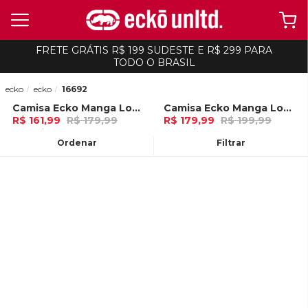
FRETE GRÁTIS R$ 199 SUDESTE E R$ 299 PARA
TODO O BRASIL
ecko
ecko
16692
Camisa Ecko Manga Longa Xadrez Preta
Camisa Ecko Manga Longa Verde
-
10%
-
10%
R$ 161,99
R$ 179,99
R$ 179,99
R$ 199,99
5x de R$ 32,39 Ou
no Pix (10% de
6x de R$ 29,99 Ou
no Pix (10% de
desconto)
desconto)
Ordenar
Filtrar
ADICIONAR AO
ADICIONAR AO
CARRINHO
CARRINHO