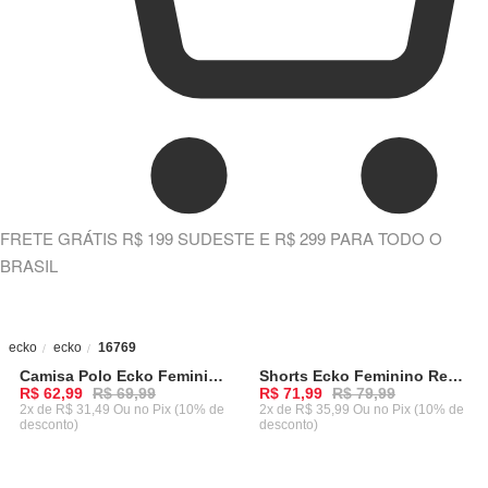
FRETE GRÁTIS R$ 199 SUDESTE E R$ 299 PARA TODO O
BRASIL
ecko
ecko
16769
Camisa Polo Ecko Feminina Cropped Especial Azul Claro
Shorts Ecko Feminino Recorte Ela Pink
-
10%
-
10%
R$ 62,99
R$ 69,99
R$ 71,99
R$ 79,99
2x de R$ 31,49 Ou
no Pix (10% de
2x de R$ 35,99 Ou
no Pix (10% de
desconto)
desconto)
ADICIONAR AO CARRINHO
ADICIONAR AO CARRINHO