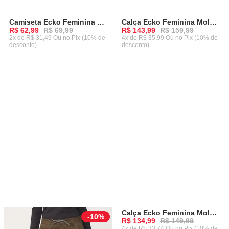
Camiseta Ecko Feminina Especial Preta
Calça Ecko Feminina Moletom Rosa
-
10%
-
10%
R$ 62,99
R$ 69,99
R$ 143,99
R$ 159,99
2x de R$ 31,49 Ou
no Pix (10% de
4x de R$ 35,99 Ou
no Pix (10% de
desconto)
desconto)
ADICIONAR AO CARRINHO
ADICIONAR AO CARRINHO
Calça Ecko Feminina Moletom Off White
-
10%
-
10%
R$ 134,99
R$ 149,99
4x de R$ 33,74 Ou
no Pix (10% de