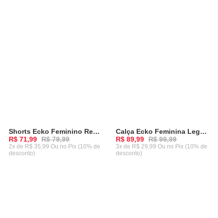
Shorts Ecko Feminino Recorte Ela Preta
Calça Ecko Feminina Legging Tal Preta
-
10%
-
10%
R$ 71,99
R$ 79,99
R$ 89,99
R$ 99,99
2x de R$ 35,99 Ou
no Pix (10% de
3x de R$ 29,99 Ou
no Pix (10% de
desconto)
desconto)
ADICIONAR AO CARRINHO
ADICIONAR AO CARRINHO