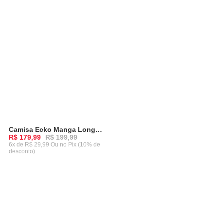
Camisa Ecko Manga Longa Preta
-
10%
R$ 179,99
R$ 199,99
6x de R$ 29,99 Ou
no Pix (10% de
desconto)
ADICIONAR AO CARRINHO