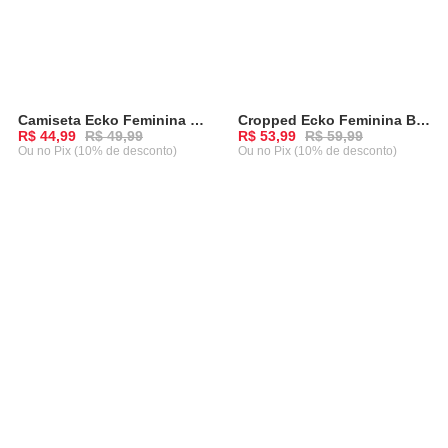
Camiseta Ecko Feminina Rado Azul Claro
Cropped Ecko Feminina Branca Com Verde
-
10%
-
10%
R$ 44,99
R$ 49,99
R$ 53,99
R$ 59,99
Ou
no Pix (10% de desconto)
Ou
no Pix (10% de desconto)
ADICIONAR AO CARRINHO
ADICIONAR AO CARRINHO