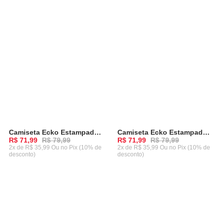
Camiseta Ecko Estampada Preta
Camiseta Ecko Estampada Branca Mescla
-
10%
-
10%
R$ 71,99
R$ 79,99
R$ 71,99
R$ 79,99
2x de R$ 35,99 Ou
no Pix (10% de
2x de R$ 35,99 Ou
no Pix (10% de
desconto)
desconto)
ADICIONAR AO CARRINHO
ADICIONAR AO CARRINHO