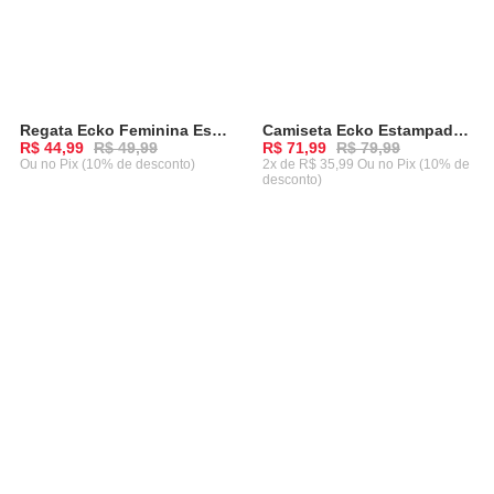
Regata Ecko Feminina Especial Vermelha
Camiseta Ecko Estampada Rhino Preta
-
10%
-
10%
R$ 44,99
R$ 49,99
R$ 71,99
R$ 79,99
Ou
no Pix (10% de desconto)
2x de R$ 35,99 Ou
no Pix (10% de
desconto)
ADICIONAR AO CARRINHO
ADICIONAR AO CARRINHO