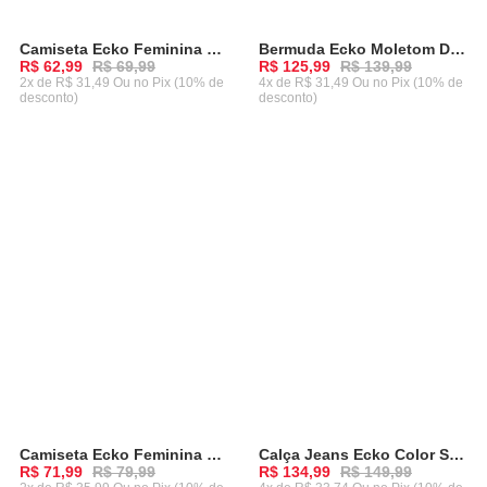
Camiseta Ecko Feminina Bitch Lilás c/ Preta
Bermuda Ecko Moletom Detail Preta
-
10%
-
10%
R$ 62,99
R$ 69,99
R$ 125,99
R$ 139,99
2x de R$ 31,49 Ou
no Pix (10% de
4x de R$ 31,49 Ou
no Pix (10% de
desconto)
desconto)
ADICIONAR AO CARRINHO
ADICIONAR AO CARRINHO
Camiseta Ecko Feminina Manga Longa Especial Rosa
Calça Jeans Ecko Color Slim Vinho
-
10%
-
10%
R$ 71,99
R$ 79,99
R$ 134,99
R$ 149,99