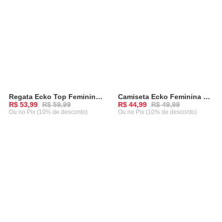
Regata Ecko Top Feminina Bright Rosa
Camiseta Ecko Feminina Rado Preta
-
10%
-
10%
R$ 53,99
R$ 59,99
R$ 44,99
R$ 49,99
Ou
no Pix (10% de desconto)
Ou
no Pix (10% de desconto)
ADICIONAR AO CARRINHO
ADICIONAR AO CARRINHO