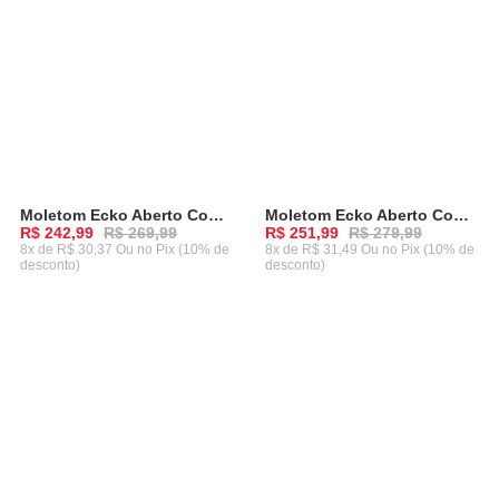
Moletom Ecko Aberto Com Capuz Camuflado Azul Marinho
Moletom Ecko Aberto Com Capuz Recortado Preto Mescla
-
10%
-
10%
R$ 242,99
R$ 269,99
R$ 251,99
R$ 279,99
8x de R$ 30,37 Ou
no Pix (10% de
8x de R$ 31,49 Ou
no Pix (10% de
desconto)
desconto)
ADICIONAR AO CARRINHO
ADICIONAR AO CARRINHO