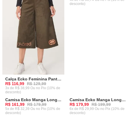
desconto)
ADICIONAR AO CARRINHO
Calça Ecko Feminina Pantacourt Verde Militar
R$ 116,99
R$ 129,99
3x de R$ 38,99 Ou
no Pix (10% de
desconto)
ADICIONAR AO CARRINHO
Camisa Ecko Manga Longa Xadrez Preta
Camisa Ecko Manga Longa Verde
-
10%
-
10%
R$ 161,99
R$ 179,99
R$ 179,99
R$ 199,99
5x de R$ 32,39 Ou
no Pix (10% de
6x de R$ 29,99 Ou
no Pix (10% de
desconto)
desconto)
ADICIONAR AO CARRINHO
ADICIONAR AO CARRINHO