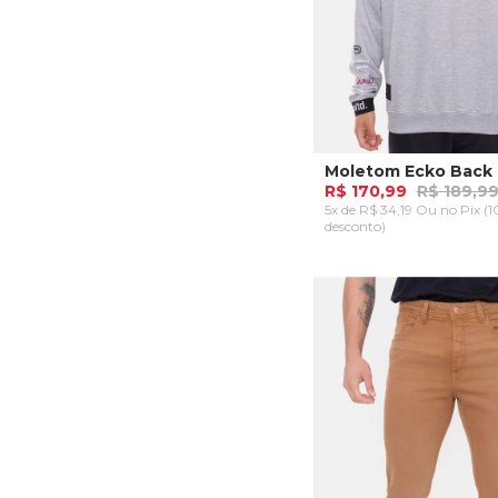
R$ 170,99
R$ 189,9
5x de R$ 34,19 Ou
no Pix (
desconto)
P
M
G
ADICIONAR AO CA