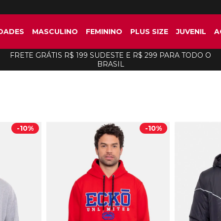
DADES
MASCULINO
FEMININO
PLUS SIZE
JUVENIL
A
FRETE GRÁTIS R$ 199 SUDESTE E R$ 299 PARA TODO O
BRASIL
-
10%
-
10%