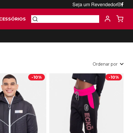
Seja um Revendedor
CESSÓRIOS
Ordenar por
-
10%
-
10%