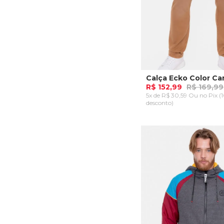
Calça Ecko Color Ca
R$ 152,99
R$ 169,99
5x de R$ 30,59 Ou
no Pix (
desconto)
40
42
44
ADICIONAR AO CA