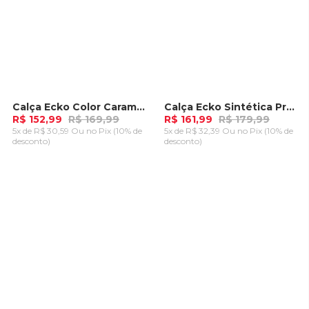
Calça Ecko Color Caramelo
Calça Ecko Sintética Preta
-
10%
-
10%
R$ 152,99
R$ 169,99
R$ 161,99
R$ 179,99
5x de R$ 30,59 Ou
no Pix (10% de
5x de R$ 32,39 Ou
no Pix (10% de
desconto)
desconto)
ADICIONAR AO
ADICIONAR AO
CARRINHO
CARRINHO