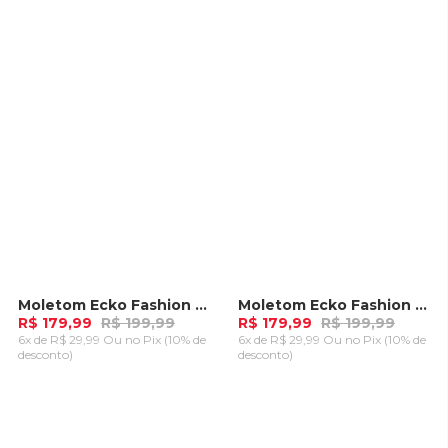
ADICIONAR AO
ADICIONAR AO
CARRINHO
CARRINHO
Moletom Ecko Fashion Basic Aberto Cinza Mescla
Moletom Ecko Fashion Basic Aberto Off White
-
10%
-
10%
R$ 179,99
R$ 199,99
R$ 179,99
R$ 199,99
6x de R$ 29,99 Ou
no Pix (10% de
6x de R$ 29,99 Ou
no Pix (10% de
desconto)
desconto)
ADICIONAR AO
ADICIONAR AO
CARRINHO
CARRINHO