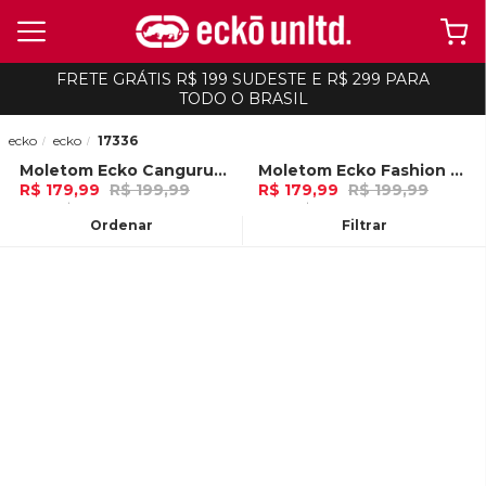
FRETE GRÁTIS R$ 199 SUDESTE E R$ 299 PARA
TODO O BRASIL
ecko
ecko
17336
Moletom Ecko Canguru Fechado Preto
Moletom Ecko Fashion Basic Aberto Azul Marinho
-
10%
-
10%
R$ 179,99
R$ 199,99
R$ 179,99
R$ 199,99
6x de R$ 29,99 Ou
no Pix (10% de
6x de R$ 29,99 Ou
no Pix (10% de
desconto)
desconto)
Ordenar
Filtrar
ADICIONAR AO
ADICIONAR AO
CARRINHO
CARRINHO