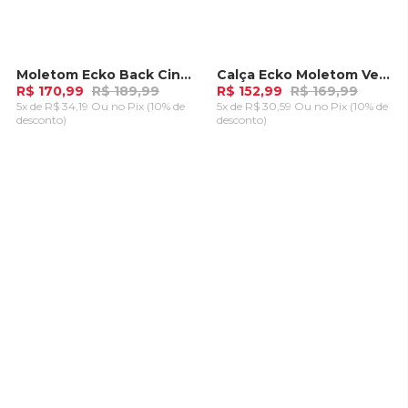
Moletom Ecko Back Cinza Mescla
Calça Ecko Moletom Vermelha
-
10%
-
10%
R$ 170,99
R$ 189,99
R$ 152,99
R$ 169,99
5x de R$ 34,19 Ou
no Pix (10% de
5x de R$ 30,59 Ou
no Pix (10% de
desconto)
desconto)
ADICIONAR AO
ADICIONAR AO
CARRINHO
CARRINHO