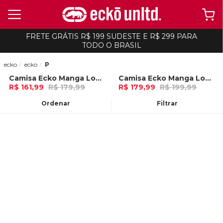
FRETE GRÁTIS R$ 199 SUDESTE E R$ 299 PARA
TODO O BRASIL
ecko
ecko
P
Camisa Ecko Manga Longa Xadrez Preta
Camisa Ecko Manga Longa Verde
-
10%
-
10%
R$ 161,99
R$ 179,99
R$ 179,99
R$ 199,99
5x de R$ 32,39 Ou
no Pix (10% de
6x de R$ 29,99 Ou
no Pix (10% de
desconto)
desconto)
Ordenar
Filtrar
ADICIONAR AO
ADICIONAR AO
CARRINHO
CARRINHO