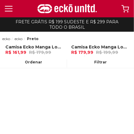
FRETE GRÁTIS R$ 199 SUDESTE E R$ 299 PARA
TODO O BRASIL
ecko
ecko
Preto
Camisa Ecko Manga Longa Xadrez Preta
Camisa Ecko Manga Longa Preta
-
10%
-
10%
R$ 161,99
R$ 179,99
R$ 179,99
R$ 199,99
5x de R$ 32,39 Ou
no Pix (10% de
6x de R$ 29,99 Ou
no Pix (10% de
desconto)
desconto)
Ordenar
Filtrar
ADICIONAR AO
ADICIONAR AO
CARRINHO
CARRINHO