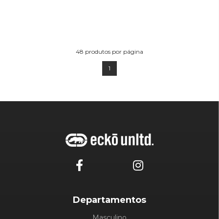
48
produtos por página
1
Departamentos
Masculino