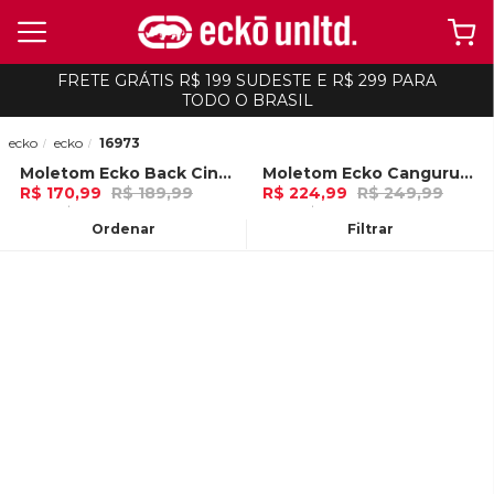
FRETE GRÁTIS R$ 199 SUDESTE E R$ 299 PARA
TODO O BRASIL
ecko
ecko
16973
Moletom Ecko Back Cinza Mescla
Moletom Ecko Canguru Fechado Vermelha
-
10%
-
10%
R$ 170,99
R$ 189,99
R$ 224,99
R$ 249,99
5x de R$ 34,19 Ou
no Pix (10% de
7x de R$ 32,14 Ou
no Pix (10% de
desconto)
desconto)
Ordenar
Filtrar
ADICIONAR AO
ADICIONAR AO
CARRINHO
CARRINHO