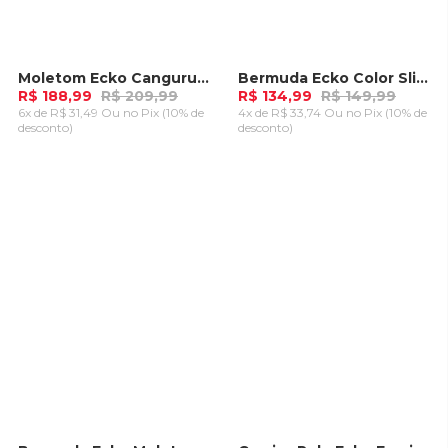
Moletom Ecko Canguru Fashion Basic Logo Azul
Bermuda Ecko Color Slim Azul
-
10%
-
10%
R$ 188,99
R$ 209,99
R$ 134,99
R$ 149,99
6x de R$ 31,49 Ou
no Pix (10% de
4x de R$ 33,74 Ou
no Pix (10% de
desconto)
desconto)
ADICIONAR AO
ADICIONAR AO
CARRINHO
CARRINHO