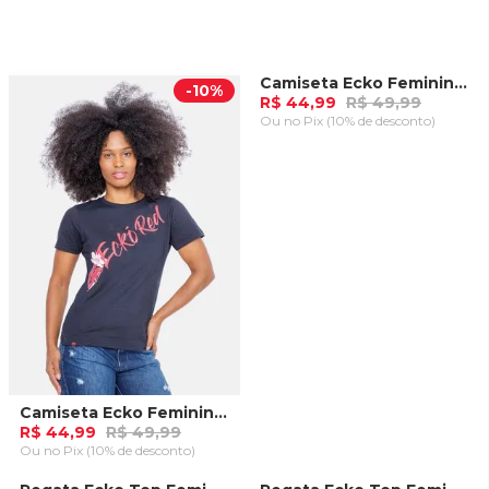
Camiseta Ecko Feminina Rado Azul Claro
-
10%
-
10%
R$ 44,99
R$ 49,99
Ou
no Pix (10% de desconto)
ADICIONAR AO
CARRINHO
Camiseta Ecko Feminina Rado Preta
R$ 44,99
R$ 49,99
Ou
no Pix (10% de desconto)
ADICIONAR AO