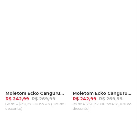
ADICIONAR AO
ADICIONAR AO
CARRINHO
CARRINHO
Moletom Ecko Canguru Aberto Preto
Moletom Ecko Canguru Aberto Branco Off
-
10%
-
10%
R$ 242,99
R$ 269,99
R$ 242,99
R$ 269,99
8x de R$ 30,37 Ou
no Pix (10% de
8x de R$ 30,37 Ou
no Pix (10% de
desconto)
desconto)
ADICIONAR AO
ADICIONAR AO
CARRINHO
CARRINHO