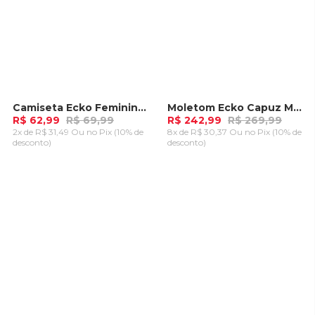
Camiseta Ecko Feminina Green Pink
Moletom Ecko Capuz Marky Azul Marinho
-
10%
-
10%
R$ 62,99
R$ 69,99
R$ 242,99
R$ 269,99
2x de R$ 31,49 Ou
no Pix (10% de
8x de R$ 30,37 Ou
no Pix (10% de
desconto)
desconto)
ADICIONAR AO
ADICIONAR AO
CARRINHO
CARRINHO