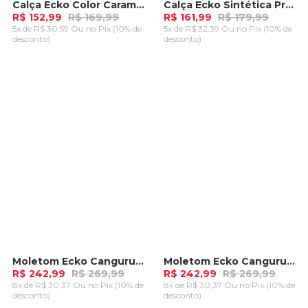
Calça Ecko Color Caramelo
Calça Ecko Sintética Preta
-
10%
-
10%
R$ 152,99
R$ 169,99
R$ 161,99
R$ 179,99
5x de R$ 30,59 Ou
no Pix (10% de
5x de R$ 32,39 Ou
no Pix (10% de
desconto)
desconto)
ADICIONAR AO
ADICIONAR AO
CARRINHO
CARRINHO
Moletom Ecko Canguru Aberto Preto
Moletom Ecko Canguru Aberto Cinza Mescla
-
10%
-
10%
R$ 242,99
R$ 269,99
R$ 242,99
R$ 269,99
8x de R$ 30,37 Ou
no Pix (10% de
8x de R$ 30,37 Ou
no Pix (10% de
desconto)
desconto)