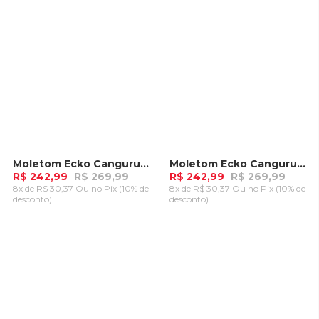
Moletom Ecko Canguru Aberto Cinza Mescla
Moletom Ecko Canguru Aberto Preto Mescla
-
10%
-
10%
R$ 242,99
R$ 269,99
R$ 242,99
R$ 269,99
8x de R$ 30,37 Ou
no Pix (10% de
8x de R$ 30,37 Ou
no Pix (10% de
desconto)
desconto)
ADICIONAR AO
ADICIONAR AO
CARRINHO
CARRINHO