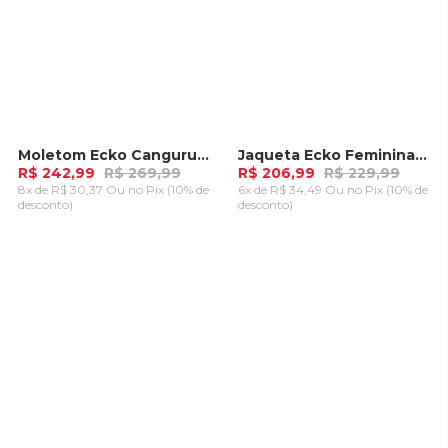
Moletom Ecko Canguru Aberto Preto Mescla
Jaqueta Ecko Feminina Jeans Azul
-
10%
-
10%
R$ 242,99
R$ 269,99
R$ 206,99
R$ 229,99
8x de R$ 30,37 Ou
no Pix (10% de
6x de R$ 34,49 Ou
no Pix (10% de
desconto)
desconto)
ADICIONAR AO
ADICIONAR AO
CARRINHO
CARRINHO