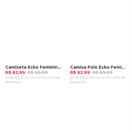
Camiseta Ecko Feminina Green Pink
Camisa Polo Ecko Feminina Cropped Especial Azul Claro
-
10%
-
10%
R$ 62,99
R$ 69,99
R$ 62,99
R$ 69,99
2x de R$ 31,49 Ou
no Pix (10% de
2x de R$ 31,49 Ou
no Pix (10% de
desconto)
desconto)
ADICIONAR AO
ADICIONAR AO
CARRINHO
CARRINHO