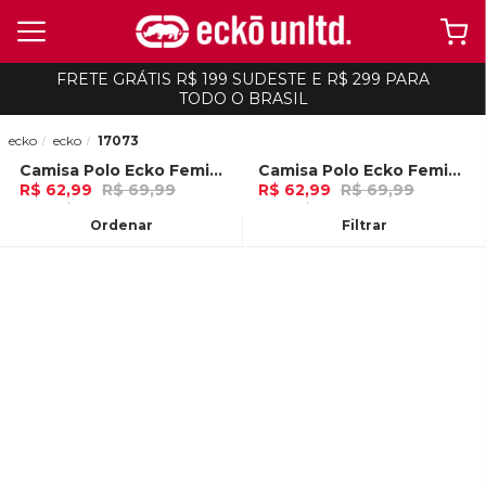
FRETE GRÁTIS R$ 199 SUDESTE E R$ 299 PARA
TODO O BRASIL
ecko
ecko
17073
Camisa Polo Ecko Feminina Boche Preta
Camisa Polo Ecko Feminina Boche Cinza Mescla
-
10%
-
10%
R$ 62,99
R$ 69,99
R$ 62,99
R$ 69,99
2x de R$ 31,49 Ou
no Pix (10% de
2x de R$ 31,49 Ou
no Pix (10% de
desconto)
desconto)
Ordenar
Filtrar
ADICIONAR AO
ADICIONAR AO
CARRINHO
CARRINHO