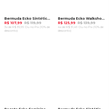
Bermuda Ecko Sintética Azul Marinho
Bermuda Ecko Walkshort Preta
-
10%
-
10%
R$ 107,99
R$ 119,99
R$ 125,99
R$ 139,99
3x de R$ 35,99 Ou
no Pix (10% de
4x de R$ 31,49 Ou
no Pix (10% de
desconto)
desconto)
ADICIONAR AO
ADICIONAR AO
CARRINHO
CARRINHO