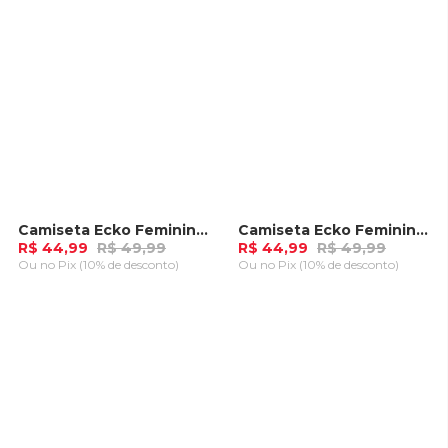
Camiseta Ecko Feminina Estampada Preta
Camiseta Ecko Feminina Estampada Branca Off
-
10%
-
10%
R$ 44,99
R$ 49,99
R$ 44,99
R$ 49,99
Ou
no Pix (10% de desconto)
Ou
no Pix (10% de desconto)
ADICIONAR AO
ADICIONAR AO
CARRINHO
CARRINHO