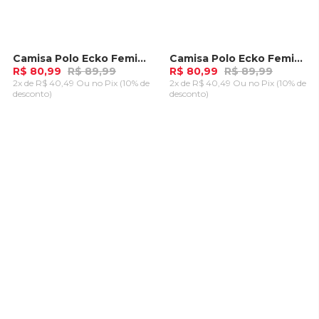
Camisa Polo Ecko Feminina Chave Coral
Camisa Polo Ecko Feminina Chave Preta
-
10%
-
10%
R$ 80,99
R$ 89,99
R$ 80,99
R$ 89,99
2x de R$ 40,49 Ou
no Pix (10% de
2x de R$ 40,49 Ou
no Pix (10% de
desconto)
desconto)
ADICIONAR AO
ADICIONAR AO
CARRINHO
CARRINHO