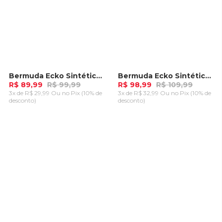
Bermuda Ecko Sintético Vermelha
Bermuda Ecko Sintética Vermelha
-
10%
-
10%
R$ 89,99
R$ 99,99
R$ 98,99
R$ 109,99
3x de R$ 29,99 Ou
no Pix (10% de
3x de R$ 32,99 Ou
no Pix (10% de
desconto)
desconto)
ADICIONAR AO
ADICIONAR AO
CARRINHO
CARRINHO