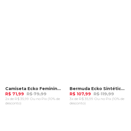
CARRINHO
CARRINHO
Camiseta Ecko Feminina Manga Longa Especial Rosa
Bermuda Ecko Sintética Azul Marinho
-
10%
-
10%
R$ 71,99
R$ 79,99
R$ 107,99
R$ 119,99
2x de R$ 35,99 Ou
no Pix (10% de
3x de R$ 35,99 Ou
no Pix (10% de
desconto)
desconto)
ADICIONAR AO
ADICIONAR AO
CARRINHO
CARRINHO