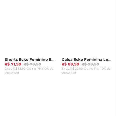
Shorts Ecko Feminino Elo Rosa
Calça Ecko Feminina Legging Tal Preta
-
10%
-
10%
R$ 71,99
R$ 79,99
R$ 89,99
R$ 99,99
2x de R$ 35,99 Ou
no Pix (10% de
3x de R$ 29,99 Ou
no Pix (10% de
desconto)
desconto)
ADICIONAR AO
ADICIONAR AO
CARRINHO
CARRINHO