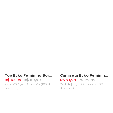
CARRINHO
CARRINHO
Top Ecko Feminino Bord Roxa
Camiseta Ecko Feminina Estampada Coral
-
10%
-
10%
R$ 62,99
R$ 69,99
R$ 71,99
R$ 79,99
2x de R$ 31,49 Ou
no Pix (10% de
2x de R$ 35,99 Ou
no Pix (10% de
desconto)
desconto)
ADICIONAR AO
ADICIONAR AO
CARRINHO
CARRINHO