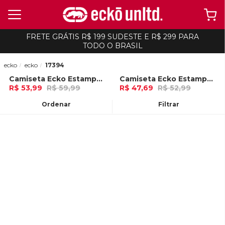
FRETE GRÁTIS R$ 199 SUDESTE E R$ 299 PARA
TODO O BRASIL
ecko
ecko
17394
Camiseta Ecko Estampada Branca
Camiseta Ecko Estampada Areia
-
10%
-
10%
R$ 53,99
R$ 59,99
R$ 47,69
R$ 52,99
Ou
no Pix (10% de desconto)
Ou
no Pix (10% de desconto)
Ordenar
Filtrar
ADICIONAR AO
ADICIONAR AO
CARRINHO
CARRINHO