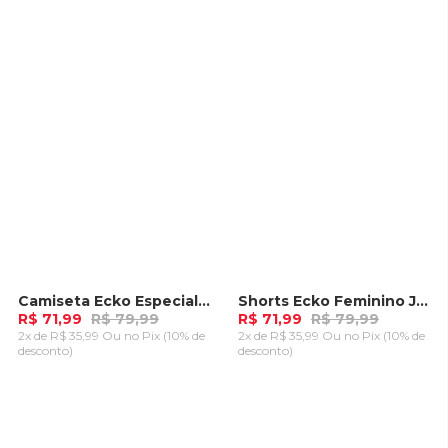
CARRINHO
CARRINHO
Camiseta Ecko Especial Boss Vermelha
Shorts Ecko Feminino Jojo Preta
-
10%
-
10%
R$ 71,99
R$ 79,99
R$ 71,99
R$ 79,99
2x de R$ 35,99 Ou
no Pix (10% de
2x de R$ 35,99 Ou
no Pix (10% de
desconto)
desconto)
ADICIONAR AO
ADICIONAR AO
CARRINHO
CARRINHO