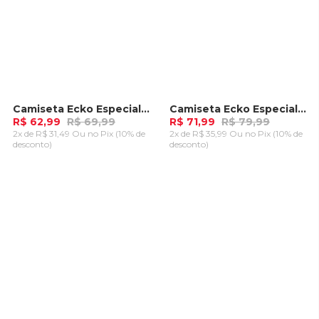
Camiseta Ecko Especial Areia
Camiseta Ecko Especial Branca
-
10%
-
10%
R$ 62,99
R$ 69,99
R$ 71,99
R$ 79,99
2x de R$ 31,49 Ou
no Pix (10% de
2x de R$ 35,99 Ou
no Pix (10% de
desconto)
desconto)
ADICIONAR AO
ADICIONAR AO
CARRINHO
CARRINHO