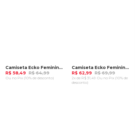
Camiseta Ecko Feminina Especial 30 Anos Off White
Camiseta Ecko Feminina Especial 30 Anos Preta
-
10%
-
10%
R$ 58,49
R$ 64,99
R$ 62,99
R$ 69,99
Ou
no Pix (10% de desconto)
2x de R$ 31,49 Ou
no Pix (10% de
desconto)
ADICIONAR AO
ADICIONAR AO
CARRINHO
CARRINHO