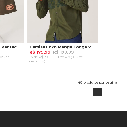
Calça Ecko Feminina Pantacourt Verde Militar
Camisa Ecko Manga Longa Verde
R$ 179,99
R$ 199,99
10% de
6x de R$ 29,99 Ou
no Pix (10% de
desconto)
P
M
G
RRINHO
ADICIONAR AO CARRINHO
48
produtos por página
1