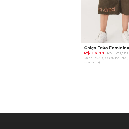
R$ 116,99
R$ 129,99
3x de R$ 38,99 Ou
no Pix (
desconto)
P
G
ADICIONAR AO CA