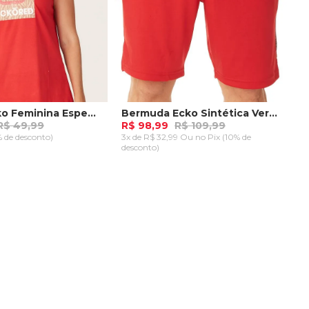
Regata Ecko Feminina Especial Vermelha
Bermuda Ecko Sintética Vermelha
R$ 49,99
R$ 98,99
R$ 109,99
% de desconto)
3x de R$ 32,99 Ou
no Pix (10% de
desconto)
G
P
M
AR AO CARRINHO
ADICIONAR AO CARRINHO