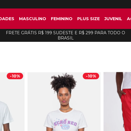
DADES
MASCULINO
FEMININO
PLUS SIZE
JUVENIL
A
FRETE GRÁTIS R$ 199 SUDESTE E R$ 299 PARA TODO O
BRASIL
-
10%
-
10%