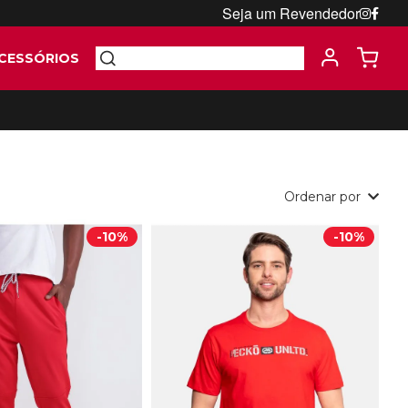
Seja um Revendedor
CESSÓRIOS
Ordenar por
-
10%
-
10%