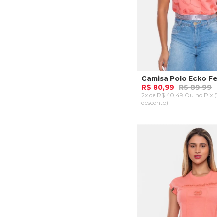
R$ 80,99
R$ 89,99
2x de R$ 40,49 Ou
no Pix 
desconto)
P
M
G
GG
ADICIONAR AO CA