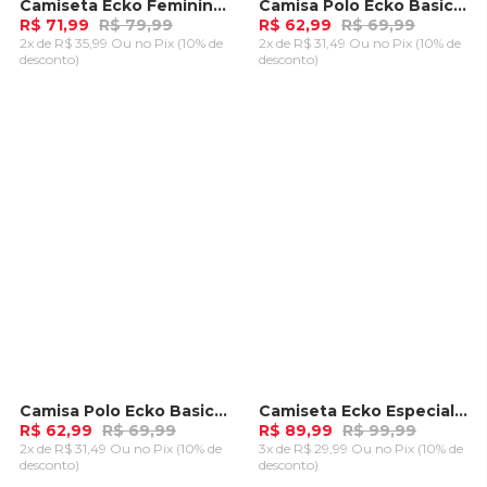
Camiseta Ecko Feminina Estampada Roxa
Camisa Polo Ecko Basica Coral
-
10%
-
10%
R$ 71,99
R$ 79,99
R$ 62,99
R$ 69,99
2x de R$ 35,99 Ou
no Pix (10% de
2x de R$ 31,49 Ou
no Pix (10% de
desconto)
desconto)
ADICIONAR AO
ADICIONAR AO
CARRINHO
CARRINHO
Camisa Polo Ecko Basica Azul Marinho
Camiseta Ecko Especial Rosa
-
10%
-
10%
R$ 62,99
R$ 69,99
R$ 89,99
R$ 99,99
2x de R$ 31,49 Ou
no Pix (10% de
3x de R$ 29,99 Ou
no Pix (10% de
desconto)
desconto)
ADICIONAR AO
ADICIONAR AO