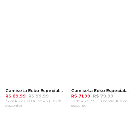
CARRINHO
CARRINHO
Camiseta Ecko Especial Preta
Camiseta Ecko Especial Azul Marinho
-
10%
-
10%
R$ 89,99
R$ 99,99
R$ 71,99
R$ 79,99
3x de R$ 29,99 Ou
no Pix (10% de
2x de R$ 35,99 Ou
no Pix (10% de
desconto)
desconto)
ADICIONAR AO
ADICIONAR AO
CARRINHO
CARRINHO