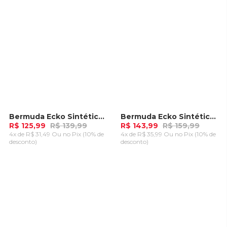
Bermuda Ecko Sintética Preta
Bermuda Ecko Sintética Preta
-
10%
-
10%
R$ 125,99
R$ 139,99
R$ 143,99
R$ 159,99
4x de R$ 31,49 Ou
no Pix (10% de
4x de R$ 35,99 Ou
no Pix (10% de
desconto)
desconto)
ADICIONAR AO
ADICIONAR AO
CARRINHO
CARRINHO