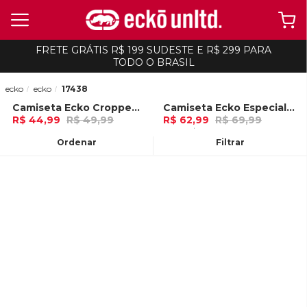
FRETE GRÁTIS R$ 199 SUDESTE E R$ 299 PARA
TODO O BRASIL
ecko
ecko
17438
Camiseta Ecko Cropped Branca
Camiseta Ecko Especial Azul Marinho
-
10%
-
10%
R$ 44,99
R$ 49,99
R$ 62,99
R$ 69,99
Ou
no Pix (10% de desconto)
2x de R$ 31,49 Ou
no Pix (10% de
desconto)
Ordenar
Filtrar
ADICIONAR AO
ADICIONAR AO
CARRINHO
CARRINHO