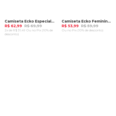
Camiseta Ecko Especial Preta
Camiseta Ecko Feminina Charlie Rosa Romã
-
10%
-
10%
R$ 62,99
R$ 69,99
R$ 53,99
R$ 59,99
2x de R$ 31,49 Ou
no Pix (10% de
Ou
no Pix (10% de desconto)
desconto)
ADICIONAR AO
ADICIONAR AO
CARRINHO
CARRINHO