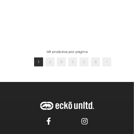
48
produtos por página
1
2
3
4
5
6
>