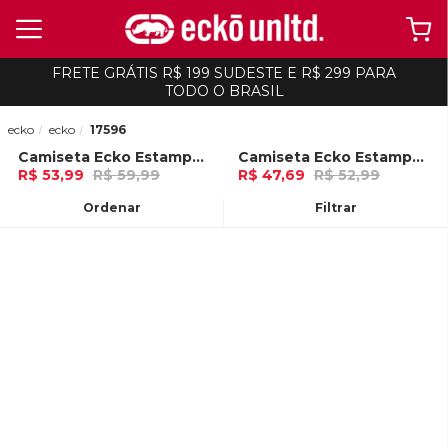
FRETE GRÁTIS R$ 199 SUDESTE E R$ 299 PARA
TODO O BRASIL
ecko
ecko
17596
Camiseta Ecko Estampada Vermelha
Camiseta Ecko Estampada Areia
-
10%
-
10%
R$ 53,99
R$ 59,99
R$ 47,69
R$ 52,99
Ou
no Pix (10% de desconto)
Ou
no Pix (10% de desconto)
Ordenar
Filtrar
ADICIONAR AO
ADICIONAR AO
CARRINHO
CARRINHO