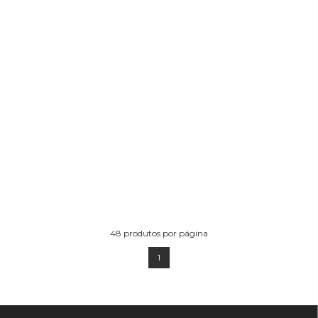
ADICIONAR AO
CARRINHO
48
produtos por página
1