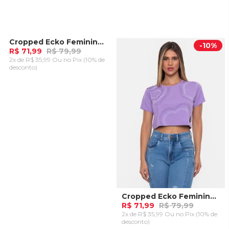
Cropped Ecko Feminina Liliu Preta
-
10%
-
10%
R$ 71,99
R$ 79,99
2x de R$ 35,99 Ou
no Pix (10% de
desconto)
ADICIONAR AO
CARRINHO
Cropped Ecko Feminina Liliu Lilás
R$ 71,99
R$ 79,99
2x de R$ 35,99 Ou
no Pix (10% de
desconto)