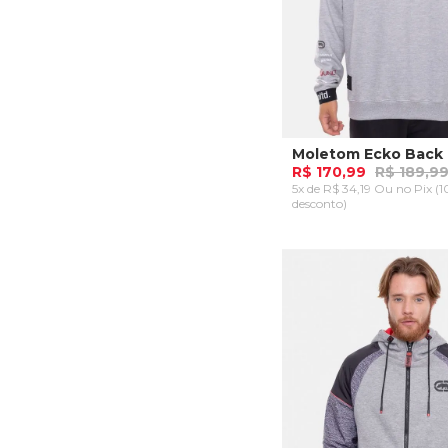
R$ 170,99
R$ 189,9
5x de R$ 34,19 Ou
no Pix (
desconto)
P
M
G
ADICIONAR AO CA