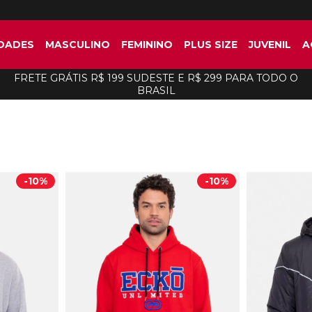
DADES
MASCULINO
FEMININO
PLUS SIZE
JUVENIL
A
FRETE GRÁTIS R$ 199 SUDESTE E R$ 299 PARA TODO O
BRASIL
-
10%
-
10%