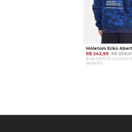
R$ 242,99
R$ 269,9
8x de R$ 30,37 Ou
no Pix 
desconto)
P
M
ADICIONAR AO CA