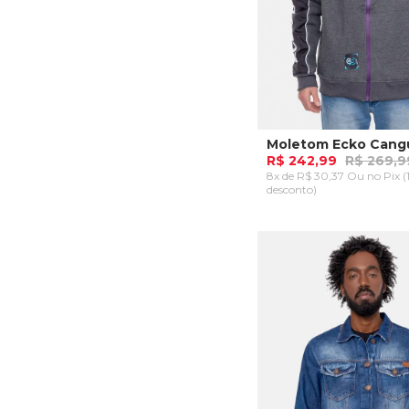
R$ 242,99
R$ 269,9
8x de R$ 30,37 Ou
no Pix 
desconto)
P
ADICIONAR AO CA