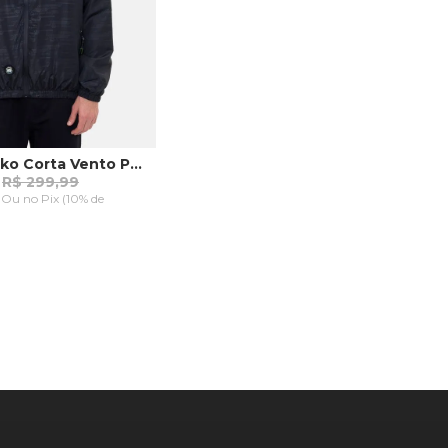
Jaqueta Ecko Corta Vento Preta
R$ 299,99
9 Ou
no Pix (10% de
AR AO CARRINHO