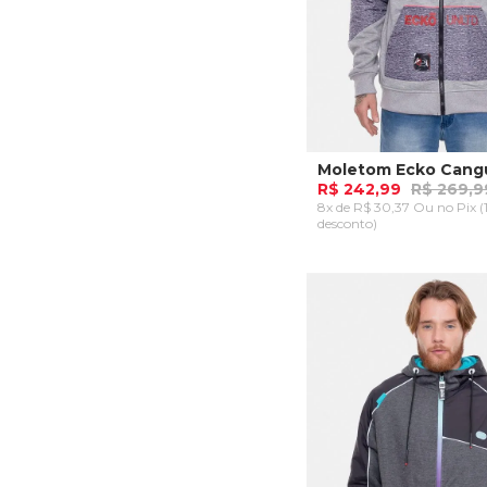
R$ 242,99
R$ 269,9
8x de R$ 30,37 Ou
no Pix 
desconto)
P
M
ADICIONAR AO CA