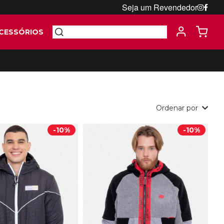
Seja um Revendedor
CESSÓRIOS
Ordenar por
-
10%
-
10%