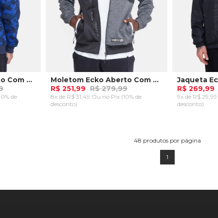
Moletom Ecko Aberto Com Capuz Camuflado Azul Marinho
Moletom Ecko Aberto Com Capuz Recortado Preto Mescla
9
R$ 251,99
R$ 279,99
R$ 269,99
(10% de
8x de R$ 31,49 Ou
no Pix (10% de
9x de R$ 29,9
desconto)
desconto)
P
P
M
RRINHO
ADICIONAR AO CARRINHO
ADICION
48
produtos por página
1