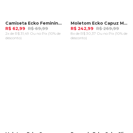
Camiseta Ecko Feminina Green Pink
Moletom Ecko Capuz Marky Azul Marinho
-
10%
-
10%
R$ 62,99
R$ 69,99
R$ 242,99
R$ 269,99
2x de R$ 31,49 Ou
no Pix (10% de
8x de R$ 30,37 Ou
no Pix (10% de
desconto)
desconto)
ADICIONAR AO
ADICIONAR AO
CARRINHO
CARRINHO