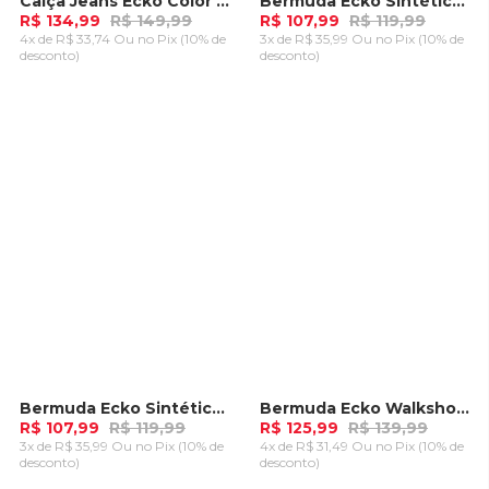
Calça Jeans Ecko Color Slim Vinho
Bermuda Ecko Sintética Preta
-
10%
-
10%
R$ 134,99
R$ 149,99
R$ 107,99
R$ 119,99
4x de R$ 33,74 Ou
no Pix (10% de
3x de R$ 35,99 Ou
no Pix (10% de
desconto)
desconto)
ADICIONAR AO
ADICIONAR AO
CARRINHO
CARRINHO
Bermuda Ecko Sintética Azul Marinho
Bermuda Ecko Walkshort Preta
-
10%
-
10%
R$ 107,99
R$ 119,99
R$ 125,99
R$ 139,99
3x de R$ 35,99 Ou
no Pix (10% de
4x de R$ 31,49 Ou
no Pix (10% de
desconto)
desconto)
ADICIONAR AO
ADICIONAR AO