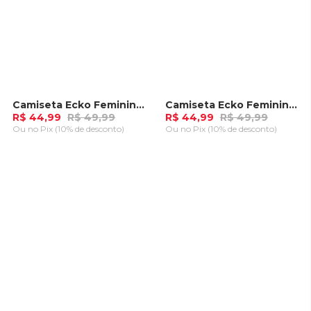
Camiseta Ecko Feminina Rado Preta
Camiseta Ecko Feminina Rado Azul Claro
-
10%
-
10%
R$ 44,99
R$ 49,99
R$ 44,99
R$ 49,99
Ou
no Pix (10% de desconto)
Ou
no Pix (10% de desconto)
ADICIONAR AO
ADICIONAR AO
CARRINHO
CARRINHO