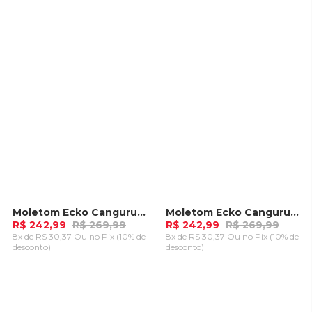
ADICIONAR AO
ADICIONAR AO
CARRINHO
CARRINHO
Moletom Ecko Canguru Aberto Preto
Moletom Ecko Canguru Aberto Branco Off
-
10%
-
10%
R$ 242,99
R$ 269,99
R$ 242,99
R$ 269,99
8x de R$ 30,37 Ou
no Pix (10% de
8x de R$ 30,37 Ou
no Pix (10% de
desconto)
desconto)
ADICIONAR AO
ADICIONAR AO
CARRINHO
CARRINHO