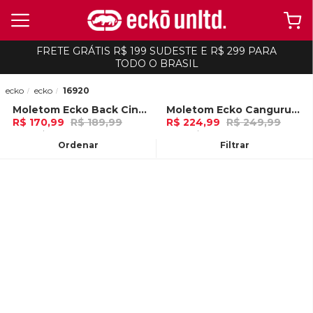
FRETE GRÁTIS R$ 199 SUDESTE E R$ 299 PARA
TODO O BRASIL
ecko
ecko
16920
Moletom Ecko Back Cinza Mescla
Moletom Ecko Canguru Fechado Vermelha
-
10%
-
10%
R$ 170,99
R$ 189,99
R$ 224,99
R$ 249,99
5x de R$ 34,19 Ou
no Pix (10% de
7x de R$ 32,14 Ou
no Pix (10% de
desconto)
desconto)
Ordenar
Filtrar
ADICIONAR AO
ADICIONAR AO
CARRINHO
CARRINHO