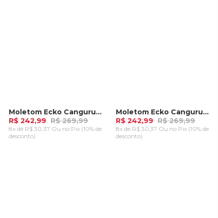
Moletom Ecko Canguru Aberto Cinza Mescla
Moletom Ecko Canguru Aberto Preto Mescla
-
10%
-
10%
R$ 242,99
R$ 269,99
R$ 242,99
R$ 269,99
8x de R$ 30,37 Ou
no Pix (10% de
8x de R$ 30,37 Ou
no Pix (10% de
desconto)
desconto)
ADICIONAR AO
ADICIONAR AO
CARRINHO
CARRINHO