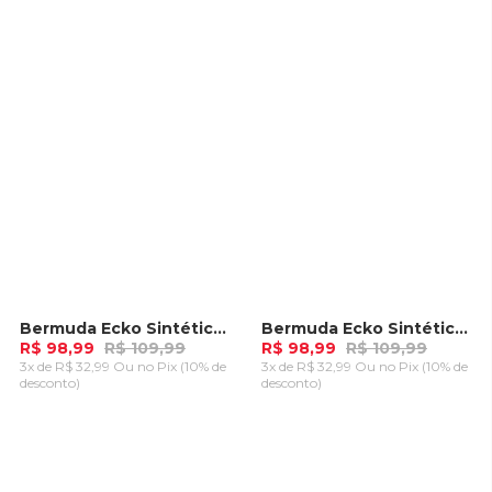
CARRINHO
CARRINHO
Bermuda Ecko Sintética Vermelha
Bermuda Ecko Sintética Preta
-
10%
-
10%
R$ 98,99
R$ 109,99
R$ 98,99
R$ 109,99
3x de R$ 32,99 Ou
no Pix (10% de
3x de R$ 32,99 Ou
no Pix (10% de
desconto)
desconto)
ADICIONAR AO
ADICIONAR AO
CARRINHO
CARRINHO