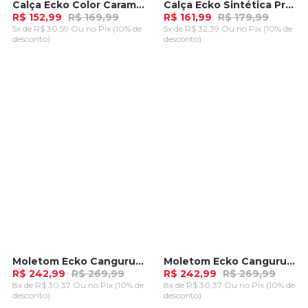
Calça Ecko Color Caramelo
Calça Ecko Sintética Preta
-
10%
-
10%
R$ 152,99
R$ 169,99
R$ 161,99
R$ 179,99
5x de R$ 30,59 Ou
no Pix (10% de
5x de R$ 32,39 Ou
no Pix (10% de
desconto)
desconto)
ADICIONAR AO
ADICIONAR AO
CARRINHO
CARRINHO
Moletom Ecko Canguru Aberto Preto
Moletom Ecko Canguru Aberto Cinza Mescla
-
10%
-
10%
R$ 242,99
R$ 269,99
R$ 242,99
R$ 269,99
8x de R$ 30,37 Ou
no Pix (10% de
8x de R$ 30,37 Ou
no Pix (10% de
desconto)
desconto)