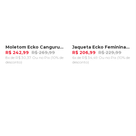
Moletom Ecko Canguru Aberto Preto Mescla
Jaqueta Ecko Feminina Jeans Azul
-
10%
-
10%
R$ 242,99
R$ 269,99
R$ 206,99
R$ 229,99
8x de R$ 30,37 Ou
no Pix (10% de
6x de R$ 34,49 Ou
no Pix (10% de
desconto)
desconto)
ADICIONAR AO
ADICIONAR AO
CARRINHO
CARRINHO