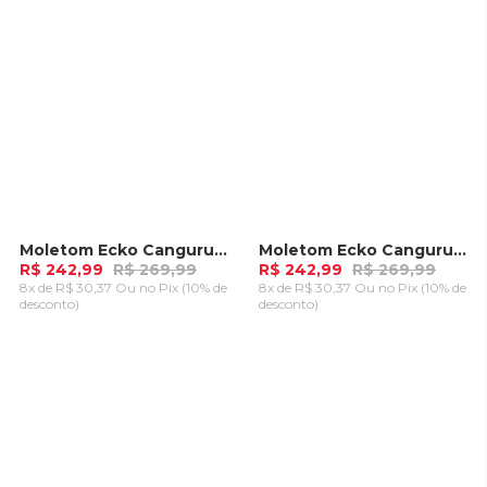
Moletom Ecko Canguru Aberto Cinza Mescla
Moletom Ecko Canguru Aberto Preto Mescla
-
10%
-
10%
R$ 242,99
R$ 269,99
R$ 242,99
R$ 269,99
8x de R$ 30,37 Ou
no Pix (10% de
8x de R$ 30,37 Ou
no Pix (10% de
desconto)
desconto)
ADICIONAR AO
ADICIONAR AO
CARRINHO
CARRINHO