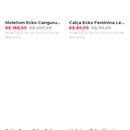
Moletom Ecko Canguru Fashion Basic Logo Azul
Calça Ecko Feminina Legging Tal Preta
-
10%
-
10%
R$ 188,99
R$ 209,99
R$ 89,99
R$ 99,99
6x de R$ 31,49 Ou
no Pix (10% de
3x de R$ 29,99 Ou
no Pix (10% de
desconto)
desconto)
ADICIONAR AO
ADICIONAR AO
CARRINHO
CARRINHO