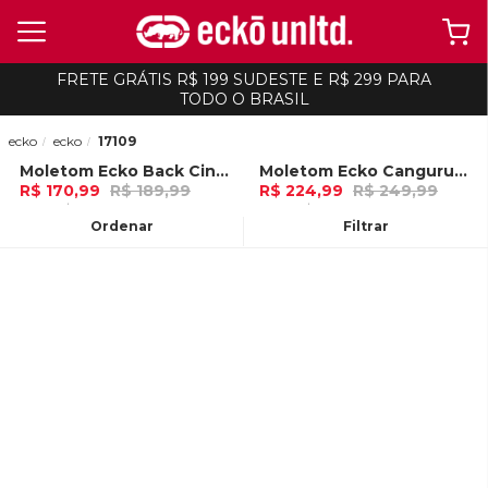
FRETE GRÁTIS R$ 199 SUDESTE E R$ 299 PARA
TODO O BRASIL
ecko
ecko
17109
Moletom Ecko Back Cinza Mescla
Moletom Ecko Canguru Fechado Vermelha
-
10%
-
10%
R$ 170,99
R$ 189,99
R$ 224,99
R$ 249,99
5x de R$ 34,19 Ou
no Pix (10% de
7x de R$ 32,14 Ou
no Pix (10% de
desconto)
desconto)
Ordenar
Filtrar
ADICIONAR AO
ADICIONAR AO
CARRINHO
CARRINHO