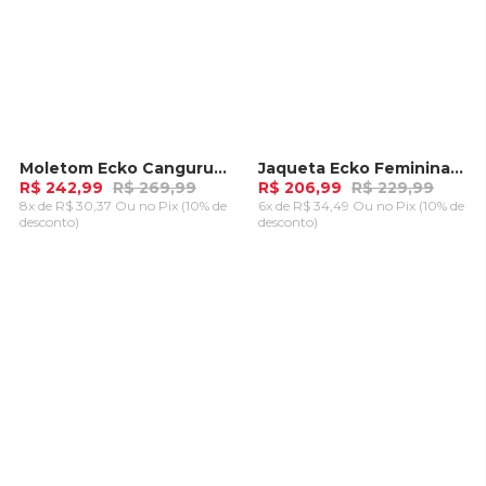
Moletom Ecko Canguru Aberto Preto Mescla
Jaqueta Ecko Feminina Jeans Azul
-
10%
-
10%
R$ 242,99
R$ 269,99
R$ 206,99
R$ 229,99
8x de R$ 30,37 Ou
no Pix (10% de
6x de R$ 34,49 Ou
no Pix (10% de
desconto)
desconto)
ADICIONAR AO
ADICIONAR AO
CARRINHO
CARRINHO