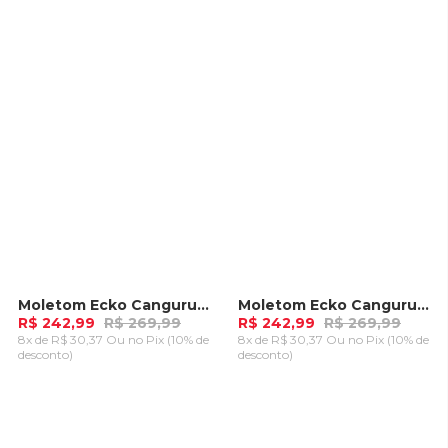
ADICIONAR AO
ADICIONAR AO
CARRINHO
CARRINHO
Moletom Ecko Canguru Aberto Preto
Moletom Ecko Canguru Aberto Branco Off
-
10%
-
10%
R$ 242,99
R$ 269,99
R$ 242,99
R$ 269,99
8x de R$ 30,37 Ou
no Pix (10% de
8x de R$ 30,37 Ou
no Pix (10% de
desconto)
desconto)
ADICIONAR AO
ADICIONAR AO
CARRINHO
CARRINHO