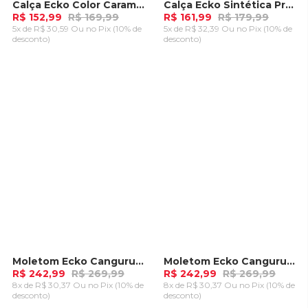
Calça Ecko Color Caramelo
Calça Ecko Sintética Preta
-
10%
-
10%
R$ 152,99
R$ 169,99
R$ 161,99
R$ 179,99
5x de R$ 30,59 Ou
no Pix (10% de
5x de R$ 32,39 Ou
no Pix (10% de
desconto)
desconto)
ADICIONAR AO
ADICIONAR AO
CARRINHO
CARRINHO
Moletom Ecko Canguru Aberto Preto
Moletom Ecko Canguru Aberto Cinza Mescla
-
10%
-
10%
R$ 242,99
R$ 269,99
R$ 242,99
R$ 269,99
8x de R$ 30,37 Ou
no Pix (10% de
8x de R$ 30,37 Ou
no Pix (10% de
desconto)
desconto)