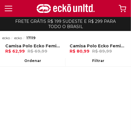
FRETE GRÁTIS R$ 199 SUDESTE E R$ 299 PARA
TODO O BRASIL
ecko
ecko
17119
Camisa Polo Ecko Feminina Boche Preta
Camisa Polo Ecko Feminina Chave Preta
-
10%
-
10%
R$ 62,99
R$ 69,99
R$ 80,99
R$ 89,99
2x de R$ 31,49 Ou
no Pix (10% de
2x de R$ 40,49 Ou
no Pix (10% de
desconto)
desconto)
Ordenar
Filtrar
ADICIONAR AO
ADICIONAR AO
CARRINHO
CARRINHO