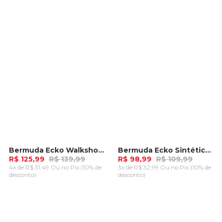
CARRINHO
CARRINHO
Bermuda Ecko Walkshort Preta
Bermuda Ecko Sintética Preta
-
10%
-
10%
R$ 125,99
R$ 139,99
R$ 98,99
R$ 109,99
4x de R$ 31,49 Ou
no Pix (10% de
3x de R$ 32,99 Ou
no Pix (10% de
desconto)
desconto)
ADICIONAR AO
ADICIONAR AO
CARRINHO
CARRINHO