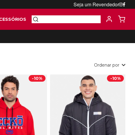
Seja um Revendedor
CESSÓRIOS
Ordenar por
-
10%
-
10%