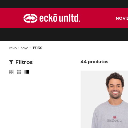
NOVI
ecko
ecko
17130
Filtros
44
produtos