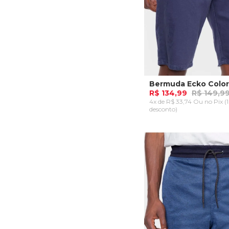
Bermuda Ecko Color
R$ 134,99
R$ 149,9
4x de R$ 33,74 Ou
no Pix (
desconto)
38
40
ADICIONAR AO CA