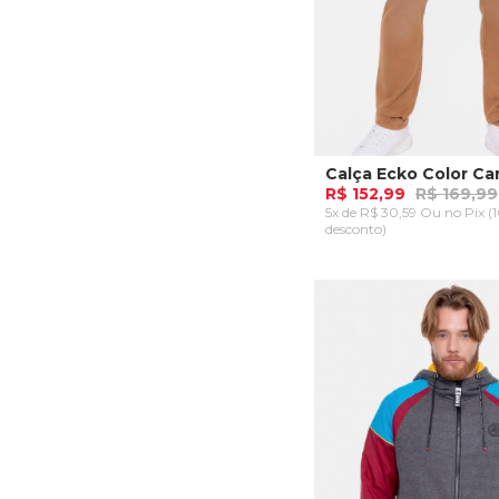
Calça Ecko Color Ca
R$ 152,99
R$ 169,99
5x de R$ 30,59 Ou
no Pix (
desconto)
40
42
44
ADICIONAR AO CA