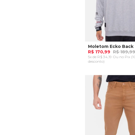
R$ 170,99
R$ 189,9
5x de R$ 34,19 Ou
no Pix (
desconto)
P
M
G
ADICIONAR AO CA