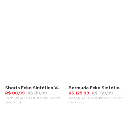
ADICIONAR AO
ADICIONAR AO
CARRINHO
CARRINHO
Shorts Ecko Sintético Vermelha
Bermuda Ecko Sintética Caqui
-
10%
-
10%
R$ 80,99
R$ 89,99
R$ 125,99
R$ 139,99
2x de R$ 40,49 Ou
no Pix (10% de
4x de R$ 31,49 Ou
no Pix (10% de
desconto)
desconto)
ADICIONAR AO
ADICIONAR AO
CARRINHO
CARRINHO