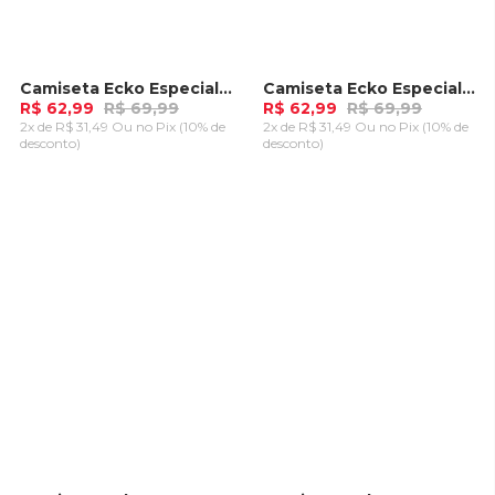
Camiseta Ecko Especial Preta
Camiseta Ecko Especial Preta
-
10%
-
10%
R$ 62,99
R$ 69,99
R$ 62,99
R$ 69,99
2x de R$ 31,49 Ou
no Pix (10% de
2x de R$ 31,49 Ou
no Pix (10% de
desconto)
desconto)
ADICIONAR AO
ADICIONAR AO
CARRINHO
CARRINHO