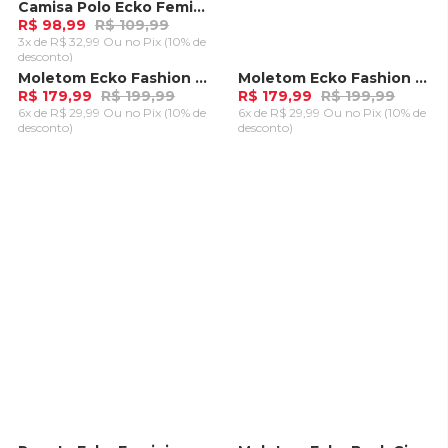
Camisa Polo Ecko Feminina Kubi Preta
R$ 98,99
R$ 109,99
3x de R$ 32,99 Ou
no Pix (10% de
desconto)
ADICIONAR AO
Moletom Ecko Fashion Basic Aberto Azul
Moletom Ecko Fashion Basic Aberto Azul Marinho
-
10%
-
10%
CARRINHO
R$ 179,99
R$ 199,99
R$ 179,99
R$ 199,99
6x de R$ 29,99 Ou
no Pix (10% de
6x de R$ 29,99 Ou
no Pix (10% de
desconto)
desconto)
ADICIONAR AO
ADICIONAR AO
CARRINHO
CARRINHO