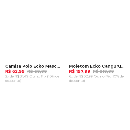
Camisa Polo Ecko Masculina Rosa
Moletom Ecko Canguru Fechado Azul Marinho
-
10%
-
10%
R$ 62,99
R$ 69,99
R$ 197,99
R$ 219,99
2x de R$ 31,49 Ou
no Pix (10% de
6x de R$ 32,99 Ou
no Pix (10% de
desconto)
desconto)
ADICIONAR AO
ADICIONAR AO
CARRINHO
CARRINHO