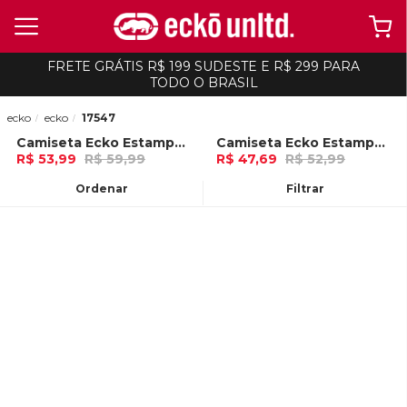
FRETE GRÁTIS R$ 199 SUDESTE E R$ 299 PARA
TODO O BRASIL
ecko
ecko
17547
Camiseta Ecko Estampada Vermelha
Camiseta Ecko Estampada Areia
-
10%
-
10%
R$ 53,99
R$ 59,99
R$ 47,69
R$ 52,99
Ou
no Pix (10% de desconto)
Ou
no Pix (10% de desconto)
Ordenar
Filtrar
ADICIONAR AO
ADICIONAR AO
CARRINHO
CARRINHO