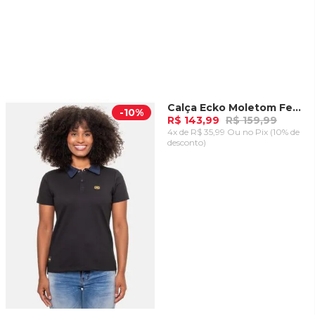
Calça Ecko Moletom Feminina Rosa Pink Flash
-
10%
-
10%
R$ 143,99
R$ 159,99
4x de R$ 35,99 Ou
no Pix (10% de
desconto)
ADICIONAR AO
CARRINHO