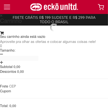
FRETE GRÁTIS R$ 199 SUDESTE E R$ 299 PARA
Carrinho
TODO O BRASIL
ecko
ecko
Recortado
Seu carrinho ainda está vazio
Jaqueta Ecko Bomber Preta
-
10%
Aproveite pra olhar as ofertas e colocar algumas coisas nele!
R$ 233,99
R$ 259,99
7x de R$ 33,42 Ou
no Pix (10% de
Tamanho:
desconto)
Ordenar
Filtrar
ADICIONAR AO
CARRINHO
Subtotal
0,00
Descontos
0,00
Frete
Cupom
Total:
0,00