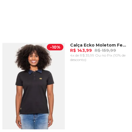
Calça Ecko Moletom Feminina Rosa Pink Flash
-
10%
-
10%
R$ 143,99
R$ 159,99
4x de R$ 35,99 Ou
no Pix (10% de
desconto)
ADICIONAR AO
CARRINHO