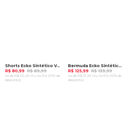
Shorts Ecko Sintético Vermelha
Bermuda Ecko Sintética Caqui
-
10%
-
10%
R$ 80,99
R$ 89,99
R$ 125,99
R$ 139,99
2x de R$ 40,49 Ou
no Pix (10% de
4x de R$ 31,49 Ou
no Pix (10% de
desconto)
desconto)
ADICIONAR AO
ADICIONAR AO
CARRINHO
CARRINHO