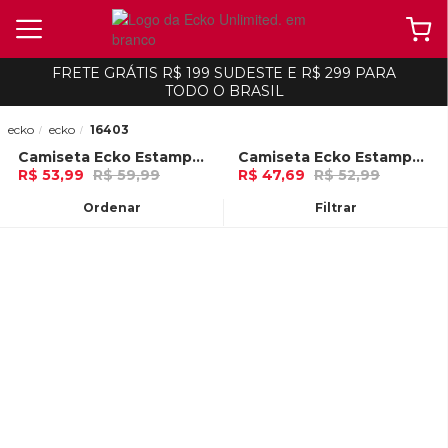
FRETE GRÁTIS R$ 199 SUDESTE E R$ 299 PARA
TODO O BRASIL
ecko
ecko
16403
Camiseta Ecko Estampada Vermelha
Camiseta Ecko Estampada Areia
-
10%
-
10%
R$ 53,99
R$ 59,99
R$ 47,69
R$ 52,99
Ou
no Pix (10% de desconto)
Ou
no Pix (10% de desconto)
Ordenar
Filtrar
ADICIONAR AO
ADICIONAR AO
CARRINHO
CARRINHO