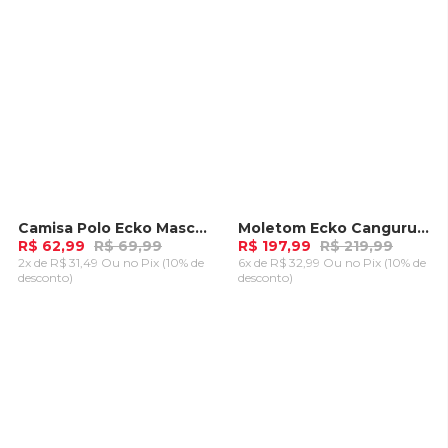
Camisa Polo Ecko Masculina Rosa
Moletom Ecko Canguru Fechado Azul Marinho
-
10%
-
10%
R$ 62,99
R$ 69,99
R$ 197,99
R$ 219,99
2x de R$ 31,49 Ou
no Pix (10% de
6x de R$ 32,99 Ou
no Pix (10% de
desconto)
desconto)
ADICIONAR AO
ADICIONAR AO
CARRINHO
CARRINHO