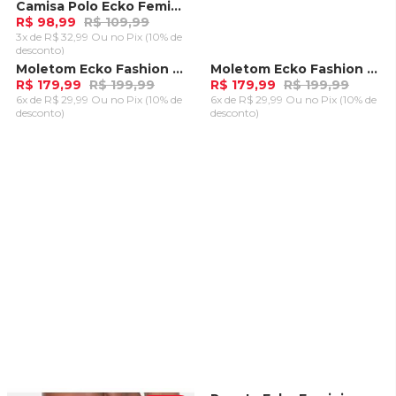
Camisa Polo Ecko Feminina Kubi Preta
R$ 98,99
R$ 109,99
3x de R$ 32,99 Ou
no Pix (10% de
desconto)
ADICIONAR AO
Moletom Ecko Fashion Basic Aberto Azul
Moletom Ecko Fashion Basic Aberto Azul Marinho
-
10%
-
10%
CARRINHO
R$ 179,99
R$ 199,99
R$ 179,99
R$ 199,99
6x de R$ 29,99 Ou
no Pix (10% de
6x de R$ 29,99 Ou
no Pix (10% de
desconto)
desconto)
ADICIONAR AO
ADICIONAR AO
CARRINHO
CARRINHO