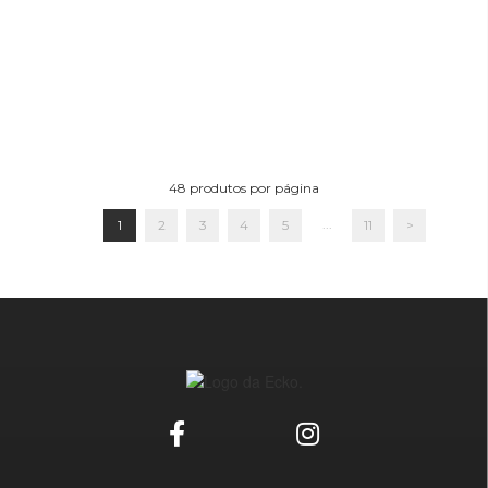
48
produtos por página
...
1
2
3
4
5
11
>