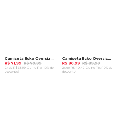
Camiseta Ecko Oversize Fashion Basic Preta
Camiseta Ecko Oversize Tajuba Azul
-
10%
-
10%
R$ 71,99
R$ 79,99
R$ 80,99
R$ 89,99
2x de R$ 35,99 Ou
no Pix (10% de
2x de R$ 40,49 Ou
no Pix (10% de
desconto)
desconto)
ADICIONAR AO
ADICIONAR AO
CARRINHO
CARRINHO