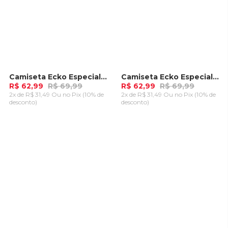
Camiseta Ecko Especial Bege
Camiseta Ecko Especial Preta
-
10%
-
10%
R$ 62,99
R$ 69,99
R$ 62,99
R$ 69,99
2x de R$ 31,49 Ou
no Pix (10% de
2x de R$ 31,49 Ou
no Pix (10% de
desconto)
desconto)
ADICIONAR AO
ADICIONAR AO
CARRINHO
CARRINHO