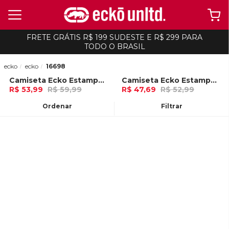
FRETE GRÁTIS R$ 199 SUDESTE E R$ 299 PARA
TODO O BRASIL
ecko
ecko
16698
Camiseta Ecko Estampada Vermelha
Camiseta Ecko Estampada Areia
-
10%
-
10%
R$ 53,99
R$ 59,99
R$ 47,69
R$ 52,99
Ou
no Pix (10% de desconto)
Ou
no Pix (10% de desconto)
Ordenar
Filtrar
ADICIONAR AO
ADICIONAR AO
CARRINHO
CARRINHO