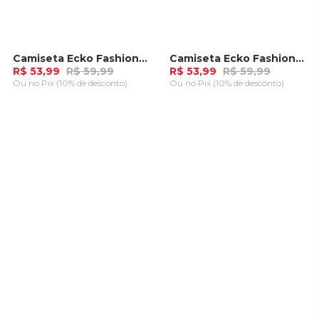
Camiseta Ecko Fashion Basic Iconic Azul Indigo
Camiseta Ecko Fashion Basic Iconic Marrom
-
10%
-
10%
R$ 53,99
R$ 59,99
R$ 53,99
R$ 59,99
Ou
no Pix (10% de desconto)
Ou
no Pix (10% de desconto)
ADICIONAR AO
ADICIONAR AO
CARRINHO
CARRINHO