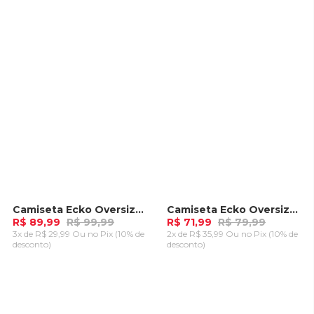
CARRINHO
CARRINHO
Camiseta Ecko Oversize Especial Recortada Azul Marinho
Camiseta Ecko Oversize Fashion Basic Marrom
-
10%
-
10%
R$ 89,99
R$ 99,99
R$ 71,99
R$ 79,99
3x de R$ 29,99 Ou
no Pix (10% de
2x de R$ 35,99 Ou
no Pix (10% de
desconto)
desconto)
ADICIONAR AO
ADICIONAR AO
CARRINHO
CARRINHO