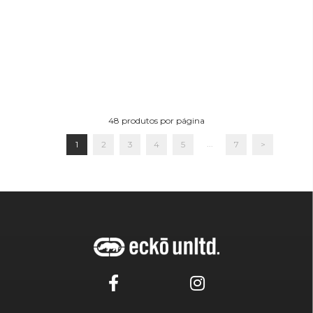
48
produtos por página
...
1
2
3
4
5
7
>