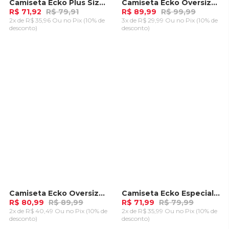
Camiseta Ecko Plus Size Fashion Basic Preta
Camiseta Ecko Oversize Especial Recortada Preta
-
10%
-
10%
R$ 71,92
R$ 79,91
R$ 89,99
R$ 99,99
2x de R$ 35,96 Ou
no Pix (10% de
3x de R$ 29,99 Ou
no Pix (10% de
desconto)
desconto)
ADICIONAR AO
ADICIONAR AO
CARRINHO
CARRINHO
Camiseta Ecko Oversize Tajuba Preta
Camiseta Ecko Especial Recortada Nauba Preta
-
10%
-
10%
R$ 80,99
R$ 89,99
R$ 71,99
R$ 79,99
2x de R$ 40,49 Ou
no Pix (10% de
2x de R$ 35,99 Ou
no Pix (10% de
desconto)
desconto)
ADICIONAR AO
ADICIONAR AO