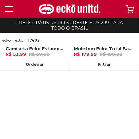
FRETE GRÁTIS R$ 199 SUDESTE E R$ 299 PARA
TODO O BRASIL
ecko
ecko
17402
Camiseta Ecko Estampada Branca
Moletom Ecko Total Basic Aberto Vermelho
-
10%
-
10%
R$ 53,99
R$ 59,99
R$ 179,99
R$ 199,99
Ou
no Pix (10% de desconto)
6x de R$ 29,99 Ou
no Pix (10% de
desconto)
Ordenar
Filtrar
ADICIONAR AO
ADICIONAR AO
CARRINHO
CARRINHO