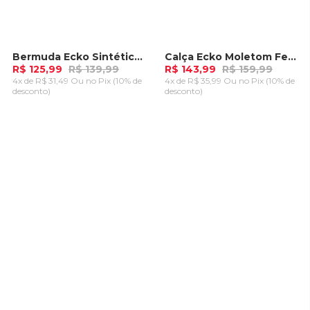
Bermuda Ecko Sintética Caqui
Calça Ecko Moletom Feminina Rosa Pink Flash
-
10%
-
10%
R$ 125,99
R$ 139,99
R$ 143,99
R$ 159,99
4x de R$ 31,49 Ou
no Pix (10% de
4x de R$ 35,99 Ou
no Pix (10% de
desconto)
desconto)
ADICIONAR AO
ADICIONAR AO
CARRINHO
CARRINHO