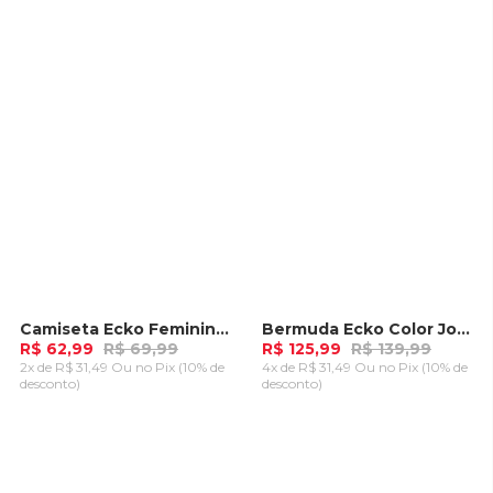
CARRINHO
CARRINHO
Camiseta Ecko Feminina Cropped Especial Vermelha
Bermuda Ecko Color Jogger Bege
-
10%
-
10%
R$ 62,99
R$ 69,99
R$ 125,99
R$ 139,99
2x de R$ 31,49 Ou
no Pix (10% de
4x de R$ 31,49 Ou
no Pix (10% de
desconto)
desconto)
ADICIONAR AO
ADICIONAR AO
CARRINHO
CARRINHO