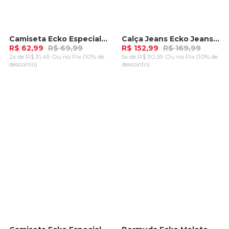
Camiseta Ecko Especial Areia
Calça Jeans Ecko Jeans Azul
-
10%
-
10%
R$ 62,99
R$ 69,99
R$ 152,99
R$ 169,99
2x de R$ 31,49 Ou
no Pix (10% de
5x de R$ 30,59 Ou
no Pix (10% de
desconto)
desconto)
ADICIONAR AO
ADICIONAR AO
CARRINHO
CARRINHO