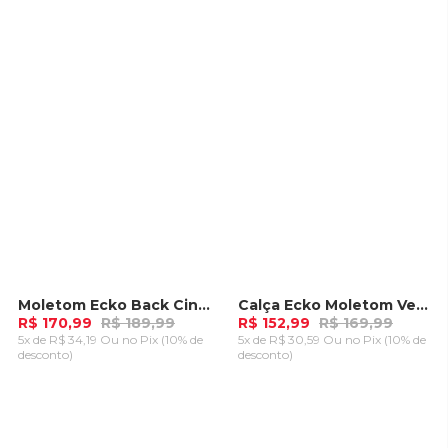
ADICIONAR AO
ADICIONAR AO
CARRINHO
CARRINHO
Moletom Ecko Back Cinza Mescla
Calça Ecko Moletom Vermelha
-
10%
-
10%
R$ 170,99
R$ 189,99
R$ 152,99
R$ 169,99
5x de R$ 34,19 Ou
no Pix (10% de
5x de R$ 30,59 Ou
no Pix (10% de
desconto)
desconto)
ADICIONAR AO
ADICIONAR AO
CARRINHO
CARRINHO