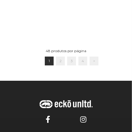
48
produtos por página
1
2
3
4
>