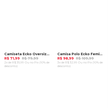
Camiseta Ecko Oversize Preta
Camisa Polo Ecko Feminina Kubi Preta
-
10%
-
10%
R$ 71,99
R$ 79,99
R$ 98,99
R$ 109,99
2x de R$ 35,99 Ou
no Pix (10% de
3x de R$ 32,99 Ou
no Pix (10% de
desconto)
desconto)
ADICIONAR AO
ADICIONAR AO
CARRINHO
CARRINHO