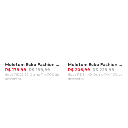
Moletom Ecko Fashion Basic Aberto Off White
Moletom Ecko Fashion Basic Rubber Azul Marinho
-
10%
-
10%
R$ 179,99
R$ 199,99
R$ 206,99
R$ 229,99
6x de R$ 29,99 Ou
no Pix (10% de
6x de R$ 34,49 Ou
no Pix (10% de
desconto)
desconto)
ADICIONAR AO
ADICIONAR AO
CARRINHO
CARRINHO