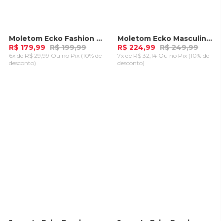
Moletom Ecko Fashion Basic Aberto Pessego
Moletom Ecko Masculino Cut New Cinza C/ Vermelho
-
10%
-
10%
R$ 179,99
R$ 199,99
R$ 224,99
R$ 249,99
6x de R$ 29,99 Ou
no Pix (10% de
7x de R$ 32,14 Ou
no Pix (10% de
desconto)
desconto)
ADICIONAR AO
ADICIONAR AO
CARRINHO
CARRINHO