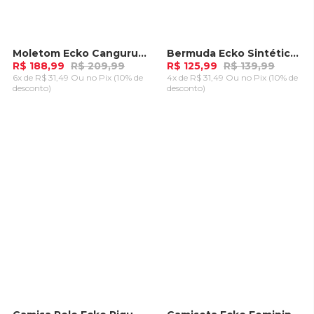
Moletom Ecko Canguru Masculino New Fashion Basic Preto
Bermuda Ecko Sintética Verde
-
10%
-
10%
R$ 188,99
R$ 209,99
R$ 125,99
R$ 139,99
6x de R$ 31,49 Ou
no Pix (10% de
4x de R$ 31,49 Ou
no Pix (10% de
desconto)
desconto)
ADICIONAR AO
ADICIONAR AO
CARRINHO
CARRINHO