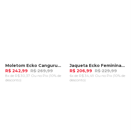
Moletom Ecko Canguru Aberto Preto
Jaqueta Ecko Feminina Jeans Azul
-
10%
-
10%
R$ 242,99
R$ 269,99
R$ 206,99
R$ 229,99
8x de R$ 30,37 Ou
no Pix (10% de
6x de R$ 34,49 Ou
no Pix (10% de
desconto)
desconto)
ADICIONAR AO
ADICIONAR AO
CARRINHO
CARRINHO