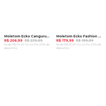
Moletom Ecko Canguru Fechado Teddy Marinho
Moletom Ecko Fashion Basic Aberto Preto
-
10%
-
10%
R$ 206,99
R$ 229,99
R$ 179,99
R$ 199,99
6x de R$ 34,49 Ou
no Pix (10% de
6x de R$ 29,99 Ou
no Pix (10% de
desconto)
desconto)
ADICIONAR AO
ADICIONAR AO
CARRINHO
CARRINHO