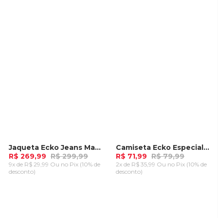
CARRINHO
CARRINHO
Jaqueta Ecko Jeans Masculina Preta
Camiseta Ecko Especial Boss Vermelha
-
10%
-
10%
R$ 269,99
R$ 299,99
R$ 71,99
R$ 79,99
9x de R$ 29,99 Ou
no Pix (10% de
2x de R$ 35,99 Ou
no Pix (10% de
desconto)
desconto)
ADICIONAR AO
ADICIONAR AO
CARRINHO
CARRINHO