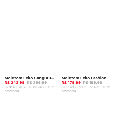
CARRINHO
CARRINHO
Moletom Ecko Canguru Aberto Azul Marinho
Moletom Ecko Fashion Basic Aberto Vinho
-
10%
-
10%
R$ 242,99
R$ 269,99
R$ 179,99
R$ 199,99
8x de R$ 30,37 Ou
no Pix (10% de
6x de R$ 29,99 Ou
no Pix (10% de
desconto)
desconto)
ADICIONAR AO
ADICIONAR AO
CARRINHO
CARRINHO