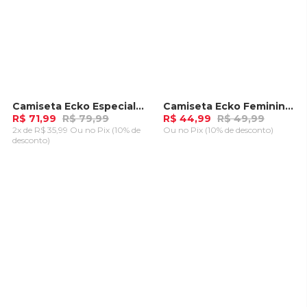
Camiseta Ecko Especial Branca
Camiseta Ecko Feminina Estampada Rosa
-
10%
-
10%
R$ 71,99
R$ 79,99
R$ 44,99
R$ 49,99
2x de R$ 35,99 Ou
no Pix (10% de
Ou
no Pix (10% de desconto)
desconto)
ADICIONAR AO
ADICIONAR AO
CARRINHO
CARRINHO