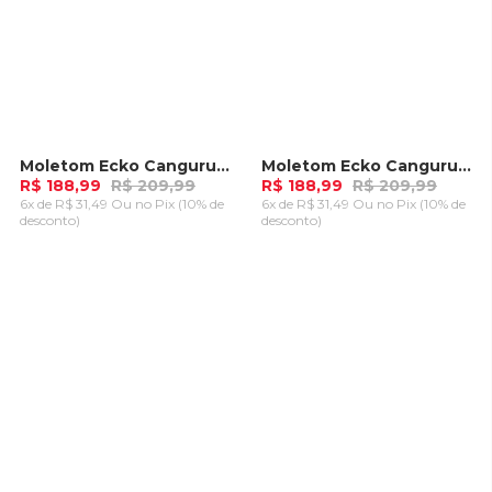
Moletom Ecko Canguru Masculino New Fashion Basic Lilás Lavanda
Moletom Ecko Canguru Masculino New Fashion Basic Pessego Mellow
-
10%
-
10%
R$ 188,99
R$ 209,99
R$ 188,99
R$ 209,99
6x de R$ 31,49 Ou
no Pix (10% de
6x de R$ 31,49 Ou
no Pix (10% de
desconto)
desconto)
ADICIONAR AO
ADICIONAR AO
CARRINHO
CARRINHO