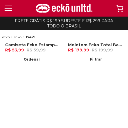
FRETE GRÁTIS R$ 199 SUDESTE E R$ 299 PARA
TODO O BRASIL
ecko
ecko
17421
Camiseta Ecko Estampada Branca
Moletom Ecko Total Basic Aberto Vermelho
-
10%
-
10%
R$ 53,99
R$ 59,99
R$ 179,99
R$ 199,99
Ou
no Pix (10% de desconto)
6x de R$ 29,99 Ou
no Pix (10% de
desconto)
Ordenar
Filtrar
ADICIONAR AO
ADICIONAR AO
CARRINHO
CARRINHO