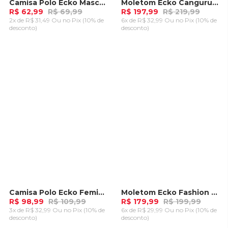
Camisa Polo Ecko Masculina Rosa
Moletom Ecko Canguru Fechado Azul Marinho
-
10%
-
10%
R$ 62,99
R$ 69,99
R$ 197,99
R$ 219,99
2x de R$ 31,49 Ou
no Pix (10% de
6x de R$ 32,99 Ou
no Pix (10% de
desconto)
desconto)
ADICIONAR AO
ADICIONAR AO
CARRINHO
CARRINHO
Camisa Polo Ecko Feminina Kubi Preta
Moletom Ecko Fashion Basic Aberto Azul Marinho
-
10%
-
10%
R$ 98,99
R$ 109,99
R$ 179,99
R$ 199,99
3x de R$ 32,99 Ou
no Pix (10% de
6x de R$ 29,99 Ou
no Pix (10% de
desconto)
desconto)
ADICIONAR AO
ADICIONAR AO