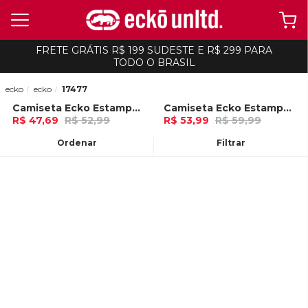
FRETE GRÁTIS R$ 199 SUDESTE E R$ 299 PARA
TODO O BRASIL
ecko
ecko
17477
Camiseta Ecko Estampada Areia
Camiseta Ecko Estampada Preta
-
10%
-
10%
R$ 47,69
R$ 52,99
R$ 53,99
R$ 59,99
Ou
no Pix (10% de desconto)
Ou
no Pix (10% de desconto)
Ordenar
Filtrar
ADICIONAR AO
ADICIONAR AO
CARRINHO
CARRINHO