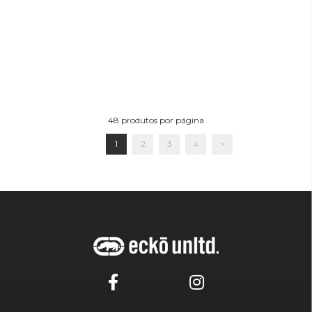
48
produtos por página
1
2
3
4
>