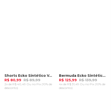
ADICIONAR AO
ADICIONAR AO
CARRINHO
CARRINHO
Shorts Ecko Sintético Vermelha
Bermuda Ecko Sintética Caqui
-
10%
-
10%
R$ 80,99
R$ 89,99
R$ 125,99
R$ 139,99
2x de R$ 40,49 Ou
no Pix (10% de
4x de R$ 31,49 Ou
no Pix (10% de
desconto)
desconto)
ADICIONAR AO
ADICIONAR AO
CARRINHO
CARRINHO