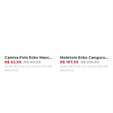
Camisa Polo Ecko Masculina Rosa
Moletom Ecko Canguru Fechado Azul Marinho
-
10%
-
10%
R$ 62,99
R$ 69,99
R$ 197,99
R$ 219,99
2x de R$ 31,49 Ou
no Pix (10% de
6x de R$ 32,99 Ou
no Pix (10% de
desconto)
desconto)
ADICIONAR AO
ADICIONAR AO
CARRINHO
CARRINHO