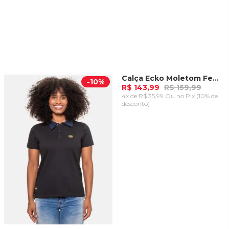
Calça Ecko Moletom Feminina Rosa Pink Flash
-
10%
-
10%
R$ 143,99
R$ 159,99
4x de R$ 35,99 Ou
no Pix (10% de
desconto)
ADICIONAR AO
CARRINHO