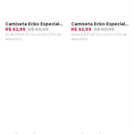
Camiseta Ecko Especial Preta
Camiseta Ecko Especial Preta
-
10%
-
10%
R$ 62,99
R$ 69,99
R$ 62,99
R$ 69,99
2x de R$ 31,49 Ou
no Pix (10% de
2x de R$ 31,49 Ou
no Pix (10% de
desconto)
desconto)
ADICIONAR AO
ADICIONAR AO
CARRINHO
CARRINHO