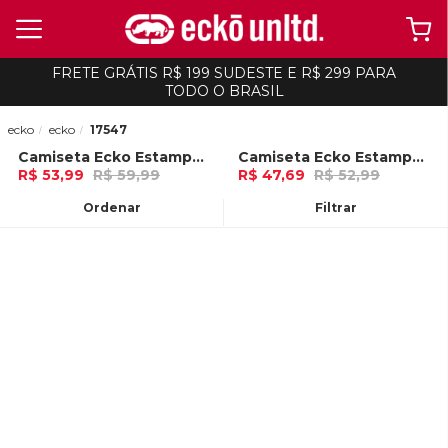
FRETE GRÁTIS R$ 199 SUDESTE E R$ 299 PARA
TODO O BRASIL
ecko
ecko
17547
Camiseta Ecko Estampada Vermelha
Camiseta Ecko Estampada Areia
-
10%
-
10%
R$ 53,99
R$ 59,99
R$ 47,69
R$ 52,99
Ou
no Pix (10% de desconto)
Ou
no Pix (10% de desconto)
Ordenar
Filtrar
ADICIONAR AO
ADICIONAR AO
CARRINHO
CARRINHO