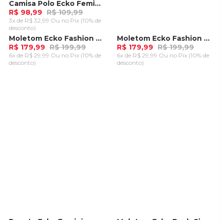
Camisa Polo Ecko Feminina Kubi Preta
R$ 98,99
R$ 109,99
3x de R$ 32,99 Ou
no Pix (10% de
desconto)
ADICIONAR AO
Moletom Ecko Fashion Basic Aberto Azul
Moletom Ecko Fashion Basic Aberto Azul Marinho
-
10%
-
10%
CARRINHO
R$ 179,99
R$ 199,99
R$ 179,99
R$ 199,99
6x de R$ 29,99 Ou
no Pix (10% de
6x de R$ 29,99 Ou
no Pix (10% de
desconto)
desconto)
ADICIONAR AO
ADICIONAR AO
CARRINHO
CARRINHO