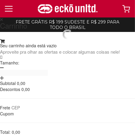
FRETE GRÁTIS R$ 199 SUDESTE E R$ 299 PARA
Carrinho
TODO O BRASIL
ecko
ecko
17647
Seu carrinho ainda está vazio
Moletom Ecko Aberto Recortado Preto
-
10%
-
10%
Aproveite pra olhar as ofertas e colocar algumas coisas nele!
R$ 260,99
R$ 289,99
8x de R$ 32,62 Ou
no Pix (10% de
Tamanho:
desconto)
Ordenar
Filtrar
ADICIONAR AO
CARRINHO
Subtotal
0,00
Descontos
0,00
Frete
Cupom
Total:
0,00