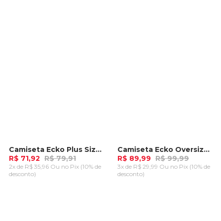
CARRINHO
CARRINHO
Camiseta Ecko Plus Size Fashion Basic Preta
Camiseta Ecko Oversize Especial Recortada Preta
-
10%
-
10%
R$ 71,92
R$ 79,91
R$ 89,99
R$ 99,99
2x de R$ 35,96 Ou
no Pix (10% de
3x de R$ 29,99 Ou
no Pix (10% de
desconto)
desconto)
ADICIONAR AO
ADICIONAR AO
CARRINHO
CARRINHO