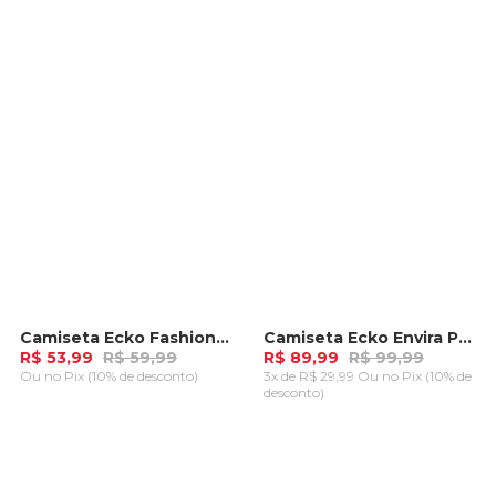
ADICIONAR AO
ADICIONAR AO
CARRINHO
CARRINHO
Camiseta Ecko Fashion Basic Iconic Marrom
Camiseta Ecko Envira Preta
-
10%
-
10%
R$ 53,99
R$ 59,99
R$ 89,99
R$ 99,99
Ou
no Pix (10% de desconto)
3x de R$ 29,99 Ou
no Pix (10% de
desconto)
ADICIONAR AO
ADICIONAR AO
CARRINHO
CARRINHO