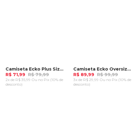
Camiseta Ecko Plus Size Fashion Basic Azul
Camiseta Ecko Oversize Especial Recortada Azul Marinho
-
10%
-
10%
R$ 71,99
R$ 79,99
R$ 89,99
R$ 99,99
2x de R$ 35,99 Ou
no Pix (10% de
3x de R$ 29,99 Ou
no Pix (10% de
desconto)
desconto)
ADICIONAR AO
ADICIONAR AO
CARRINHO
CARRINHO