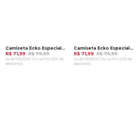
Camiseta Ecko Especial Recortada Aruma Preta
Camiseta Ecko Especial Recortada Aruma Branca
-
10%
-
10%
R$ 71,99
R$ 79,99
R$ 71,99
R$ 79,99
2x de R$ 35,99 Ou
no Pix (10% de
2x de R$ 35,99 Ou
no Pix (10% de
desconto)
desconto)
ADICIONAR AO
ADICIONAR AO
CARRINHO
CARRINHO