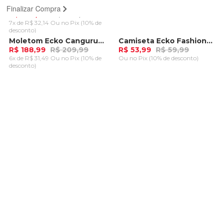
Moletom Ecko Canguru Fechado Aplique Preto
Finalizar Compra
R$ 224,99
R$ 249,99
7x de R$ 32,14 Ou
no Pix (10% de
desconto)
ADICIONAR AO
Moletom Ecko Canguru Fechado Básico Preto
Camiseta Ecko Fashion Basic Iconic Azul Indigo
-
10%
-
10%
CARRINHO
R$ 188,99
R$ 209,99
R$ 53,99
R$ 59,99
6x de R$ 31,49 Ou
no Pix (10% de
Ou
no Pix (10% de desconto)
desconto)
ADICIONAR AO
ADICIONAR AO
CARRINHO
CARRINHO