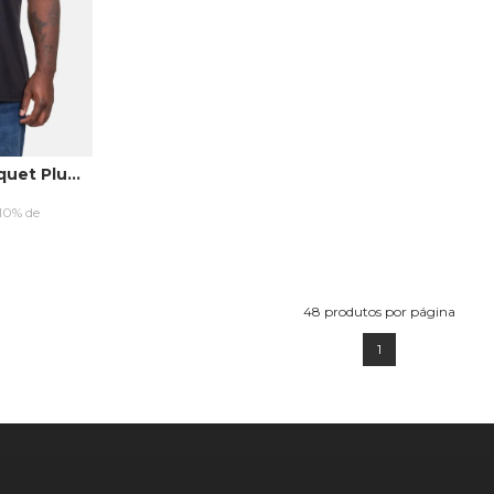
Camisa Polo Ecko Piquet Plus Size Preta
(10% de
RRINHO
48
produtos por página
1