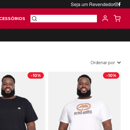
Seja um Revendedor
CESSÓRIOS
Ordenar por
-
10%
-
10%