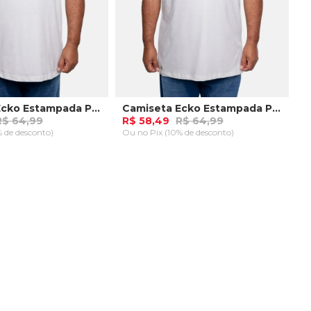
Camiseta Ecko Estampada Plus Size Branca
Camiseta Ecko Estampada Plus Size Branca
R$ 64,99
R$ 58,49
R$ 64,99
% de desconto)
Ou
no Pix (10% de desconto)
us M
Plus P
AR AO CARRINHO
ADICIONAR AO CARRINHO