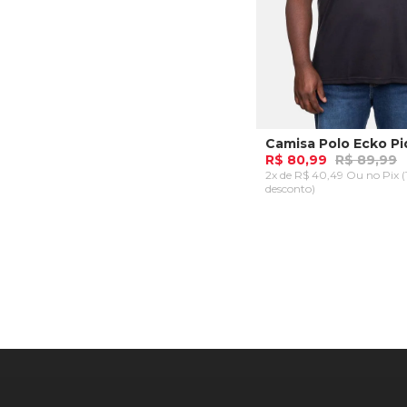
R$ 80,99
R$ 89,99
2x de R$ 40,49 Ou
no Pix 
desconto)
Plus P
Plus M
ADICIONAR AO CA