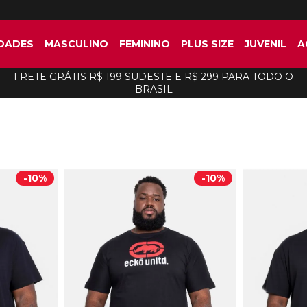
DADES
MASCULINO
FEMININO
PLUS SIZE
JUVENIL
A
FRETE GRÁTIS R$ 199 SUDESTE E R$ 299 PARA TODO O
BRASIL
-
10%
-
10%