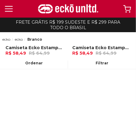
FRETE GRÁTIS R$ 199 SUDESTE E R$ 299 PARA
TODO O BRASIL
ecko
ecko
Branco
Camiseta Ecko Estampada Plus Size Branca
Camiseta Ecko Estampada Plus Size Branca
-
10%
-
10%
R$ 58,49
R$ 64,99
R$ 58,49
R$ 64,99
Ou
no Pix (10% de desconto)
Ou
no Pix (10% de desconto)
Ordenar
Filtrar
ADICIONAR AO
ADICIONAR AO
CARRINHO
CARRINHO