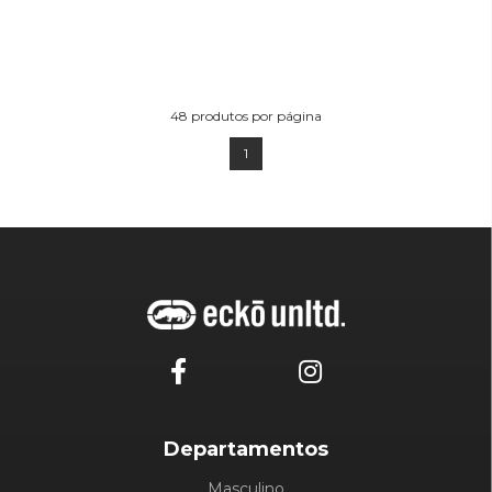
48
produtos por página
1
Departamentos
Masculino