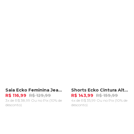
CARRINHO
CARRINHO
Saia Ecko Feminina Jeans Slim Azul
Shorts Ecko Cintura Alta Azul
-
10%
-
10%
R$ 116,99
R$ 129,99
R$ 143,99
R$ 159,99
3x de R$ 38,99 Ou
no Pix (10% de
4x de R$ 35,99 Ou
no Pix (10% de
desconto)
desconto)
ADICIONAR AO
ADICIONAR AO
CARRINHO
CARRINHO