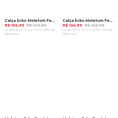
Calça Ecko Moletom Feminino Foil Rosa Pink
Calça Ecko Moletom Feminino Foil Laranja
-
10%
-
10%
R$ 134,99
R$ 149,99
R$ 134,99
R$ 149,99
4x de R$ 33,74 Ou
no Pix (10% de
4x de R$ 33,74 Ou
no Pix (10% de
desconto)
desconto)
ADICIONAR AO
ADICIONAR AO
CARRINHO
CARRINHO