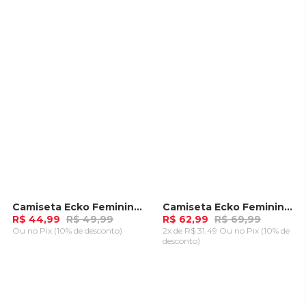
CARRINHO
CARRINHO
Camiseta Ecko Feminina Estampada Rosa
Camiseta Ecko Feminina Cropped Especial Vermelha
-
10%
-
10%
R$ 44,99
R$ 49,99
R$ 62,99
R$ 69,99
Ou
no Pix (10% de desconto)
2x de R$ 31,49 Ou
no Pix (10% de
desconto)
ADICIONAR AO
ADICIONAR AO
CARRINHO
CARRINHO