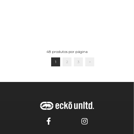
48
produtos por página
1
2
3
>