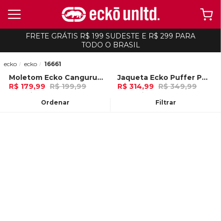
FRETE GRÁTIS R$ 199 SUDESTE E R$ 299 PARA
TODO O BRASIL
ecko
ecko
16661
Moletom Ecko Canguru Fechado Preto
Jaqueta Ecko Puffer Pesada Preta
-
10%
-
10%
R$ 179,99
R$ 199,99
R$ 314,99
R$ 349,99
6x de R$ 29,99 Ou
no Pix (10% de
10x de R$ 31,49 Ou
no Pix (10% de
desconto)
desconto)
Ordenar
Filtrar
ADICIONAR AO
ADICIONAR AO
CARRINHO
CARRINHO