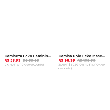
Camiseta Ecko Feminina Charlie Rosa Romã
Camisa Polo Ecko Masculina Branca
-
10%
-
10%
R$ 53,99
R$ 59,99
R$ 98,99
R$ 109,99
Ou
no Pix (10% de desconto)
3x de R$ 32,99 Ou
no Pix (10% de
desconto)
ADICIONAR AO
ADICIONAR AO
CARRINHO
CARRINHO