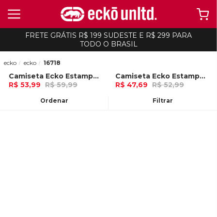
FRETE GRÁTIS R$ 199 SUDESTE E R$ 299 PARA
TODO O BRASIL
ecko
ecko
16718
Camiseta Ecko Estampada Vermelha
Camiseta Ecko Estampada Areia
-
10%
-
10%
R$ 53,99
R$ 59,99
R$ 47,69
R$ 52,99
Ou
no Pix (10% de desconto)
Ou
no Pix (10% de desconto)
Ordenar
Filtrar
ADICIONAR AO
ADICIONAR AO
CARRINHO
CARRINHO