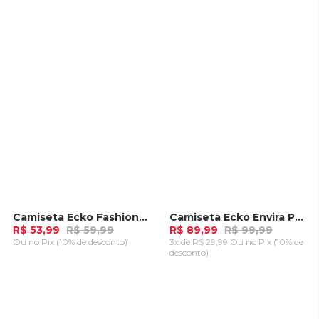
ADICIONAR AO
ADICIONAR AO
CARRINHO
CARRINHO
Camiseta Ecko Fashion Basic Iconic Marrom
Camiseta Ecko Envira Preta
-
10%
-
10%
R$ 53,99
R$ 59,99
R$ 89,99
R$ 99,99
Ou
no Pix (10% de desconto)
3x de R$ 29,99 Ou
no Pix (10% de
desconto)
ADICIONAR AO
ADICIONAR AO
CARRINHO
CARRINHO