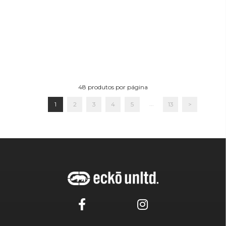
48
produtos por página
...
1
2
3
4
5
13
>