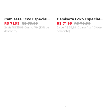
Camiseta Ecko Especial Recortada Aruma Preta
Camiseta Ecko Especial Recortada Aruma Branca
-
10%
-
10%
R$ 71,99
R$ 79,99
R$ 71,99
R$ 79,99
2x de R$ 35,99 Ou
no Pix (10% de
2x de R$ 35,99 Ou
no Pix (10% de
desconto)
desconto)
ADICIONAR AO
ADICIONAR AO
CARRINHO
CARRINHO