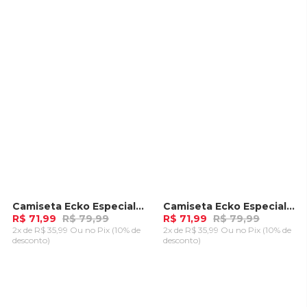
CARRINHO
CARRINHO
Camiseta Ecko Especial Recortada Nauba Preta
Camiseta Ecko Especial Areia
-
10%
-
10%
R$ 71,99
R$ 79,99
R$ 71,99
R$ 79,99
2x de R$ 35,99 Ou
no Pix (10% de
2x de R$ 35,99 Ou
no Pix (10% de
desconto)
desconto)
ADICIONAR AO
ADICIONAR AO
CARRINHO
CARRINHO