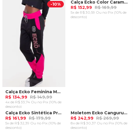
Calça Ecko Color Caramelo
-
10%
-
10%
R$ 152,99
R$ 169,99
5x de R$ 30,59 Ou
no Pix (10% de
desconto)
ADICIONAR AO
CARRINHO
Calça Ecko Feminina Moletom Rosa
R$ 134,99
R$ 149,99
4x de R$ 33,74 Ou
no Pix (10% de
desconto)
ADICIONAR AO
Calça Ecko Sintética Preta
Moletom Ecko Canguru Aberto Preto
-
10%
-
10%
CARRINHO
R$ 161,99
R$ 179,99
R$ 242,99
R$ 269,99
5x de R$ 32,39 Ou
no Pix (10% de
8x de R$ 30,37 Ou
no Pix (10% de
desconto)
desconto)