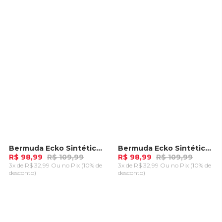
CARRINHO
CARRINHO
Bermuda Ecko Sintética Vermelha
Bermuda Ecko Sintética Preta
-
10%
-
10%
R$ 98,99
R$ 109,99
R$ 98,99
R$ 109,99
3x de R$ 32,99 Ou
no Pix (10% de
3x de R$ 32,99 Ou
no Pix (10% de
desconto)
desconto)
ADICIONAR AO
ADICIONAR AO
CARRINHO
CARRINHO