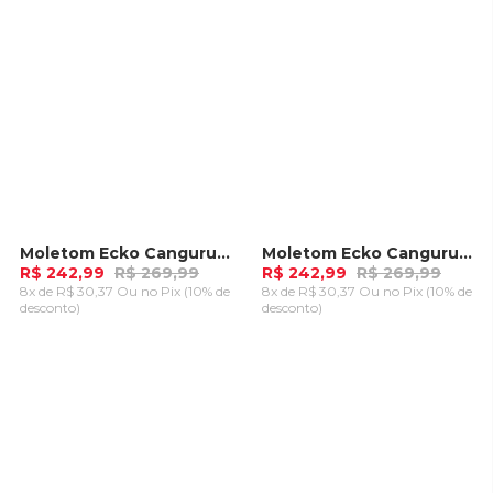
Moletom Ecko Canguru Aberto Branco Off
Moletom Ecko Canguru Aberto Cinza Mescla
-
10%
-
10%
R$ 242,99
R$ 269,99
R$ 242,99
R$ 269,99
8x de R$ 30,37 Ou
no Pix (10% de
8x de R$ 30,37 Ou
no Pix (10% de
desconto)
desconto)
ADICIONAR AO
ADICIONAR AO
CARRINHO
CARRINHO