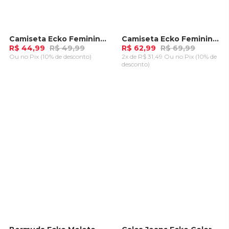
Camiseta Ecko Feminina Rado Azul Claro
Camiseta Ecko Feminina Bitch Lilás c/ Preta
-
10%
-
10%
R$ 44,99
R$ 49,99
R$ 62,99
R$ 69,99
Ou
no Pix (10% de desconto)
2x de R$ 31,49 Ou
no Pix (10% de
desconto)
ADICIONAR AO
ADICIONAR AO
CARRINHO
CARRINHO