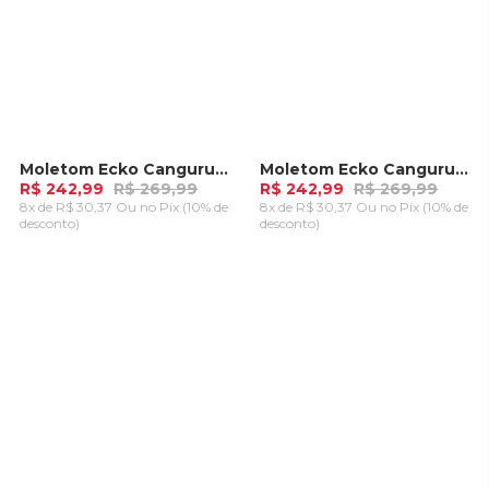
Moletom Ecko Canguru Aberto Preto Mescla
Moletom Ecko Canguru Aberto Preto Mescla
-
10%
-
10%
R$ 242,99
R$ 269,99
R$ 242,99
R$ 269,99
8x de R$ 30,37 Ou
no Pix (10% de
8x de R$ 30,37 Ou
no Pix (10% de
desconto)
desconto)
ADICIONAR AO
ADICIONAR AO
CARRINHO
CARRINHO