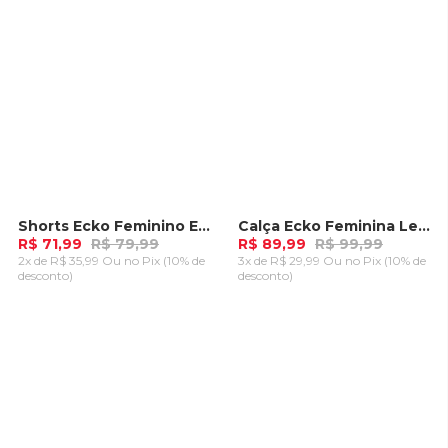
Shorts Ecko Feminino Elo Rosa
Calça Ecko Feminina Legging Tal Preta
-
10%
-
10%
R$ 71,99
R$ 79,99
R$ 89,99
R$ 99,99
2x de R$ 35,99 Ou
no Pix (10% de
3x de R$ 29,99 Ou
no Pix (10% de
desconto)
desconto)
ADICIONAR AO
ADICIONAR AO
CARRINHO
CARRINHO