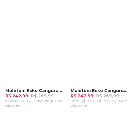
ADICIONAR AO
ADICIONAR AO
CARRINHO
CARRINHO
Moletom Ecko Canguru Aberto Cinza Mescla
Moletom Ecko Canguru Aberto Preto
-
10%
-
10%
R$ 242,99
R$ 269,99
R$ 242,99
R$ 269,99
8x de R$ 30,37 Ou
no Pix (10% de
8x de R$ 30,37 Ou
no Pix (10% de
desconto)
desconto)
ADICIONAR AO
ADICIONAR AO
CARRINHO
CARRINHO