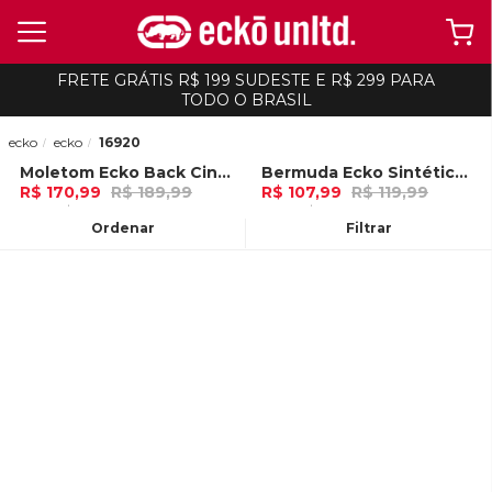
FRETE GRÁTIS R$ 199 SUDESTE E R$ 299 PARA
TODO O BRASIL
ecko
ecko
16920
Moletom Ecko Back Cinza Mescla
Bermuda Ecko Sintética Preta
-
10%
-
10%
R$ 170,99
R$ 189,99
R$ 107,99
R$ 119,99
5x de R$ 34,19 Ou
no Pix (10% de
3x de R$ 35,99 Ou
no Pix (10% de
desconto)
desconto)
Ordenar
Filtrar
ADICIONAR AO
ADICIONAR AO
CARRINHO
CARRINHO