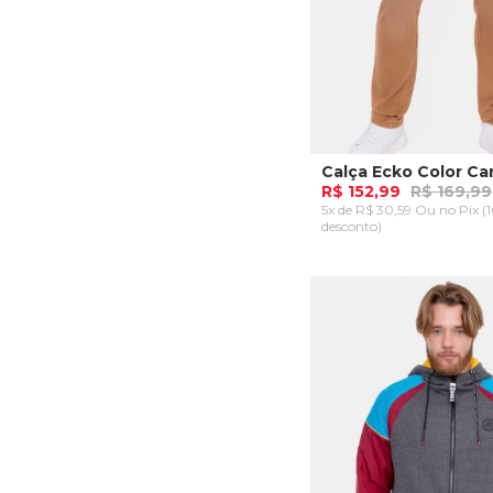
Calça Ecko Color Ca
R$ 152,99
R$ 169,99
5x de R$ 30,59 Ou
no Pix (
desconto)
40
42
44
ADICIONAR AO CA