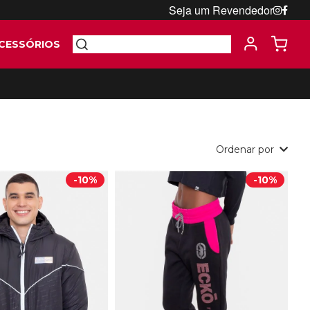
Seja um Revendedor
CESSÓRIOS
Ordenar por
-
10%
-
10%