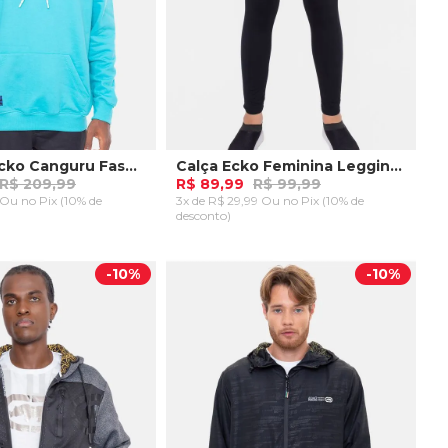
Moletom Ecko Canguru Fashion Basic Logo Azul
Calça Ecko Feminina Legging Tal Preta
R$ 209,99
R$ 89,99
R$ 99,99
9 Ou
no Pix (10% de
3x de R$ 29,99 Ou
no Pix (10% de
desconto)
G
AR AO CARRINHO
ADICIONAR AO CARRINHO
-
10%
-
10%