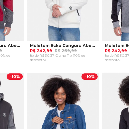
Moletom Ecko Canguru Aberto Preto
Moletom Ecko Canguru Aberto Branco Off
9
R$ 242,99
R$ 269,99
R$ 242,99
(10% de
8x de R$ 30,37 Ou
no Pix (10% de
8x de R$ 30,
desconto)
desconto)
P
P
M
RRINHO
ADICIONAR AO CARRINHO
ADICION
-
10%
-
10%