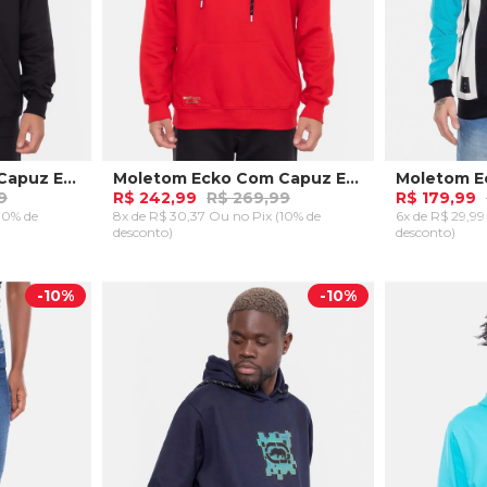
Moletom Ecko Com Capuz Ender Preta
Moletom Ecko Com Capuz Ender Vermelha
9
R$ 242,99
R$ 269,99
R$ 179,99
(10% de
8x de R$ 30,37 Ou
no Pix (10% de
6x de R$ 29,9
desconto)
desconto)
P
M
G
P
M
RRINHO
ADICIONAR AO CARRINHO
ADICION
-
10%
-
10%