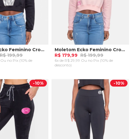
Moletom Ecko Feminino Cropped Bene Preta
Moletom Ecko Feminino Cropped Biscoito Collab Shrek Rosa
R$ 199,99
R$ 179,99
R$ 199,99
9 Ou
no Pix (10% de
6x de R$ 29,99 Ou
no Pix (10% de
desconto)
G
GG
P
M
G
GG
AR AO CARRINHO
ADICIONAR AO CARRINHO
-
10%
-
10%