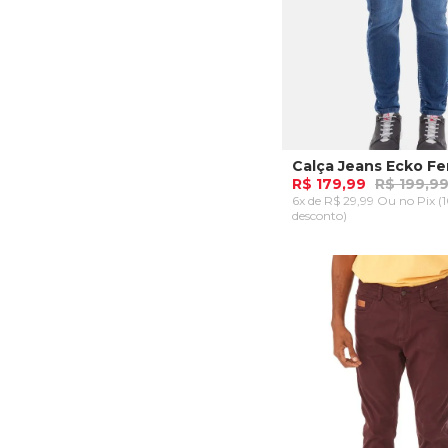
R$ 179,99
R$ 199,9
6x de R$ 29,99 Ou
no Pix (
desconto)
38
40
42
44
ADICIONAR AO CA