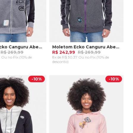
Moletom Ecko Canguru Aberto Cinza Mescla
Moletom Ecko Canguru Aberto Preto Mescla
R$ 269,99
R$ 242,99
R$ 269,99
37 Ou
no Pix (10% de
8x de R$ 30,37 Ou
no Pix (10% de
desconto)
P
AR AO CARRINHO
ADICIONAR AO CARRINHO
-
10%
-
10%