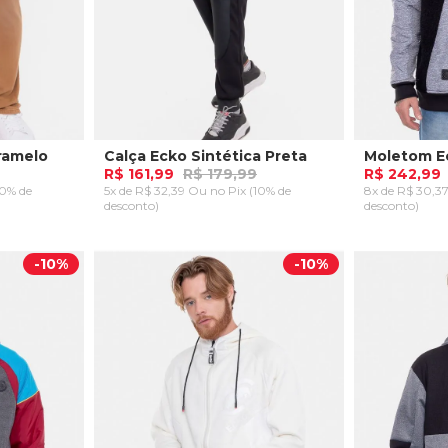
ramelo
Calça Ecko Sintética Preta
R$ 161,99
R$ 179,99
R$ 242,99
10% de
5x de R$ 32,39 Ou
no Pix (10% de
8x de R$ 30,
desconto)
desconto)
P
P
RRINHO
ADICIONAR AO CARRINHO
ADICION
-
10%
-
10%