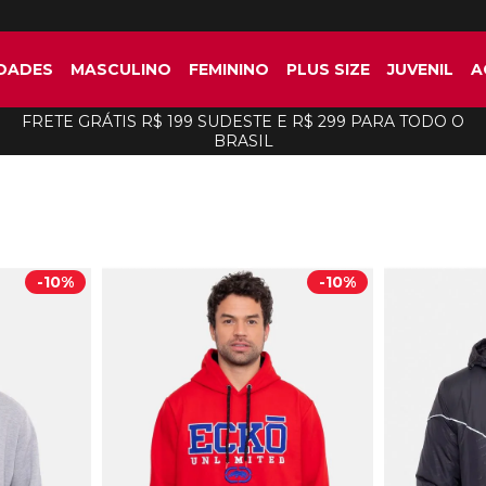
DADES
MASCULINO
FEMININO
PLUS SIZE
JUVENIL
A
FRETE GRÁTIS R$ 199 SUDESTE E R$ 299 PARA TODO O
BRASIL
-
10%
-
10%