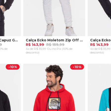
Moletom Ecko Com Capuz Green Preto
Calça Ecko Moletom Zip Off White
Calça Ecko
9
R$ 143,99
R$ 159,99
R$ 143,99
10% de
4x de R$ 35,99 Ou
no Pix (10% de
4x de R$ 35,9
desconto)
desconto)
P
M
G
GG
G
RRINHO
ADICIONAR AO CARRINHO
ADICION
-
10%
-
10%