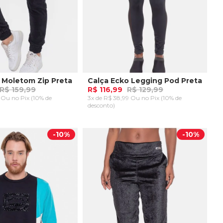
 Moletom Zip Preta
Calça Ecko Legging Pod Preta
R$ 159,99
R$ 116,99
R$ 129,99
9 Ou
no Pix (10% de
3x de R$ 38,99 Ou
no Pix (10% de
desconto)
GG
AR AO CARRINHO
ADICIONAR AO CARRINHO
-
10%
-
10%