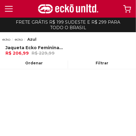
FRETE GRÁTIS R$ 199 SUDESTE E R$ 299 PARA
TODO O BRASIL
ecko
ecko
Azul
Jaqueta Ecko Feminina Jeans Azul
-
10%
R$ 206,99
R$ 229,99
6x de R$ 34,49 Ou
no Pix (10% de
desconto)
Ordenar
Filtrar
ADICIONAR AO
CARRINHO