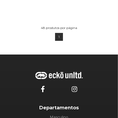
48
produtos por página
1
Departamentos
Masculino