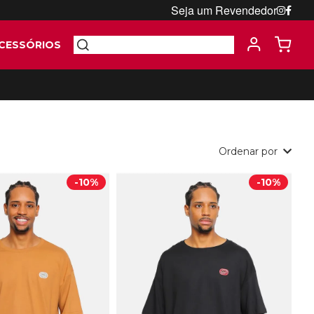
Seja um Revendedor
CESSÓRIOS
Ordenar por
-
10%
-
10%