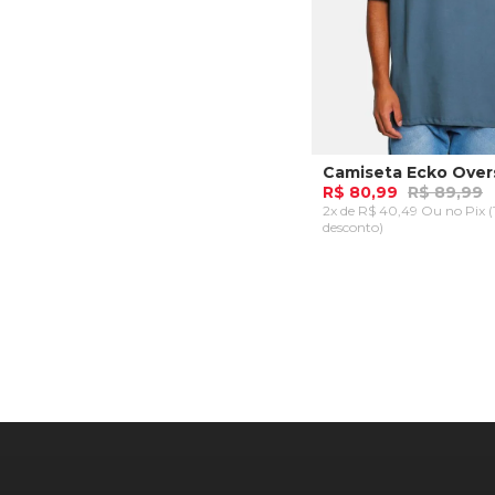
R$ 80,99
R$ 89,99
2x de R$ 40,49 Ou
no Pix 
desconto)
P
M
G
GG
ADICIONAR AO CA