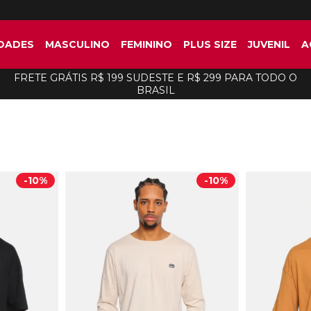
DADES
MASCULINO
FEMININO
PLUS SIZE
JUVENIL
A
FRETE GRÁTIS R$ 199 SUDESTE E R$ 299 PARA TODO O
BRASIL
-
10%
-
10%