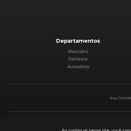
Departamentos
Masculino
Feminino
Acessórios
Rua Coronel 
Pague com:
Ao continuar nesse site, você co