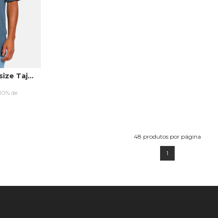
Camiseta Ecko Oversize Tajuba Azul
(10% de
RRINHO
48
produtos por página
1