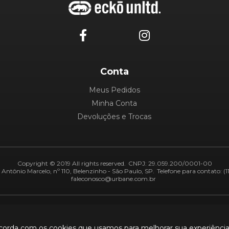
Conta
Meus Pedidos
Minha Conta
Devoluções e Trocas
Copyright © 2019 All rights reserved.
CNPJ: 29.059.200/0001-00
Antônio Marcelo, nº 110, Belenzinho - São Paulo, SP.
Telefone para contato: (1
faleconosco@urbane.com.br
Adiquirentes:
Segurança:
ncorda com os cookies que usamos para melhorar sua experiênci