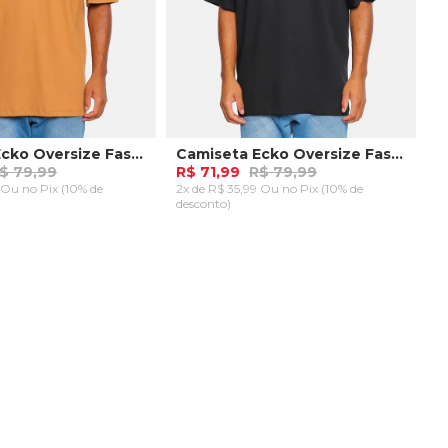
Camiseta Ecko Oversize Fashion Basic Marrom
Camiseta Ecko Oversize Fashion Basic Preta
$ 79,99
R$ 71,99
R$ 79,99
9 Ou
no Pix (10% de
2x de R$ 35,99 Ou
no Pix (10% de
desconto)
G
GG
P
M
G
GG
AR AO CARRINHO
ADICIONAR AO CARRINHO