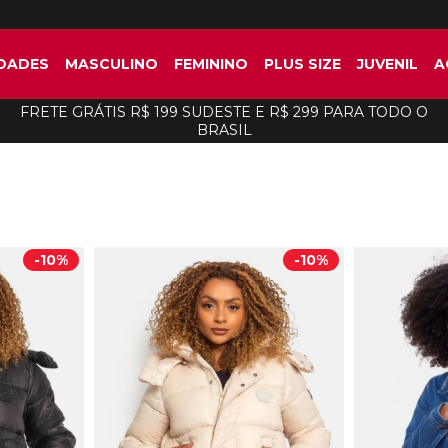
DADES
MASCULINO
FEMININO
PLUS SIZE
JUVENIL
A
FRETE GRÁTIS R$ 199 SUDESTE E R$ 299 PARA TODO O
BRASIL
-
10%
-
10%