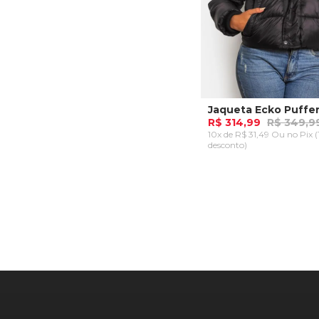
R$ 314,99
R$ 349,9
10x de R$ 31,49 Ou
no Pix 
desconto)
P
M
G
ADICIONAR AO CA