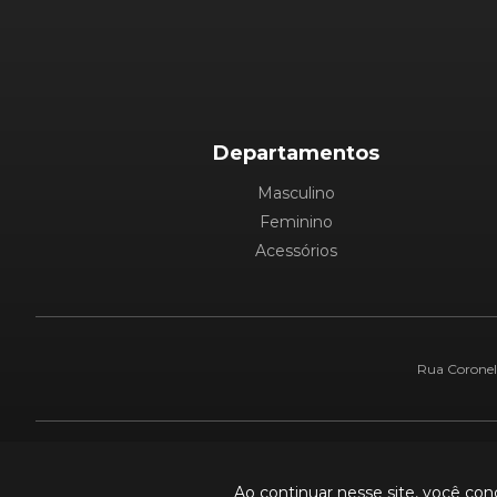
Departamentos
Masculino
Feminino
Acessórios
Rua Coronel 
Pague com:
Ao continuar nesse site, você co