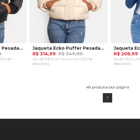
Jaqueta Ecko Puffer Pesada Preta
Jaqueta Ecko Puffer Pesada Areia
9
R$ 314,99
R$ 349,99
R$ 206,99
(10% de
10x de R$ 31,49 Ou
no Pix (10% de
6x de R$ 34,4
desconto)
desconto)
P
M
G
GG
P
M
RRINHO
ADICIONAR AO CARRINHO
ADICION
48
produtos por página
1