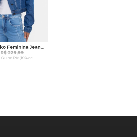
Jaqueta Ecko Feminina Jeans Azul
R$ 229,99
9 Ou
no Pix (10% de
G
GG
AR AO CARRINHO