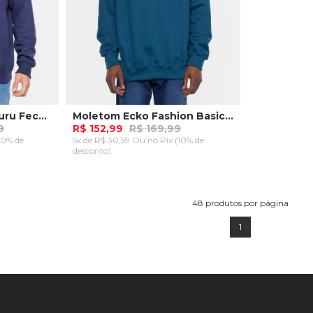
Moletom Ecko Canguru Fechado Azul Marinho
Moletom Ecko Fashion Basic Cream Verde Tempestade
9
R$ 152,99
R$ 169,99
10% de
5x de R$ 30,59 Ou
no Pix (10% de
desconto)
P
RRINHO
ADICIONAR AO CARRINHO
48
produtos por página
1