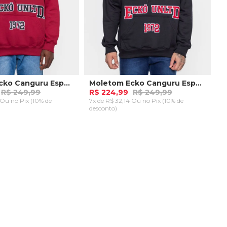
Moletom Ecko Canguru Especial com Bordado Rubi
Moletom Ecko Canguru Especial com Bordado Preto
R$ 249,99
R$ 224,99
R$ 249,99
4 Ou
no Pix (10% de
7x de R$ 32,14 Ou
no Pix (10% de
desconto)
P
AR AO CARRINHO
ADICIONAR AO CARRINHO