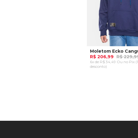
R$ 206,99
R$ 229,9
6x de R$ 34,49 Ou
no Pix (
desconto)
P
ADICIONAR AO CA