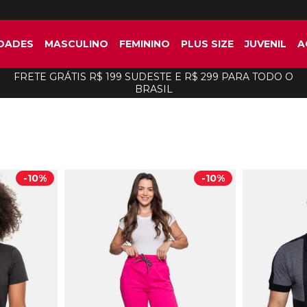
DADES
MASCULINO
FEMININO
PLUS SIZE
JUVENIL
A
FRETE GRÁTIS R$ 199 SUDESTE E R$ 299 PARA TODO O
BRASIL
-
10%
-
10%