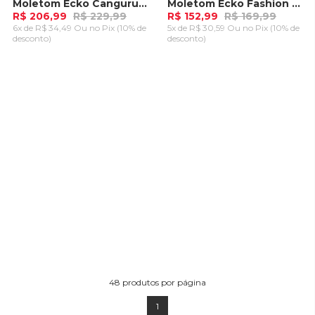
Moletom Ecko Canguru Fechado Azul Marinho
Moletom Ecko Fashion Basic Cream Verde Tempestade
-
10%
-
10%
R$ 206,99
R$ 229,99
R$ 152,99
R$ 169,99
6x de R$ 34,49 Ou
no Pix (10% de
5x de R$ 30,59 Ou
no Pix (10% de
desconto)
desconto)
ADICIONAR AO
ADICIONAR AO
CARRINHO
CARRINHO
48
produtos por página
1