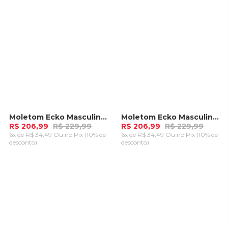
Moletom Ecko Masculino com Capuz Verde Tempestade
Moletom Ecko Masculino com Capuz Preto
-
10%
-
10%
R$ 206,99
R$ 229,99
R$ 206,99
R$ 229,99
6x de R$ 34,49 Ou
no Pix (10% de
6x de R$ 34,49 Ou
no Pix (10% de
desconto)
desconto)
ADICIONAR AO
ADICIONAR AO
CARRINHO
CARRINHO