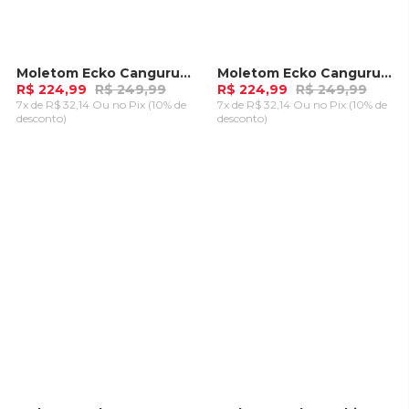
Moletom Ecko Canguru Especial com Bordado Rubi
Moletom Ecko Canguru Especial com Bordado Preto
-
10%
-
10%
R$ 224,99
R$ 249,99
R$ 224,99
R$ 249,99
7x de R$ 32,14 Ou
no Pix (10% de
7x de R$ 32,14 Ou
no Pix (10% de
desconto)
desconto)
ADICIONAR AO
ADICIONAR AO
CARRINHO
CARRINHO