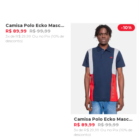
Camisa Polo Ecko Masculina Crew Preta
-
10%
-
10%
R$ 89,99
R$ 99,99
3x de R$ 29,99 Ou
no Pix (10% de
desconto)
ADICIONAR AO
CARRINHO
Camisa Polo Ecko Masculina Crew Marinho Navy Hipnose
R$ 89,99
R$ 99,99
3x de R$ 29,99 Ou
no Pix (10% de
desconto)