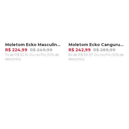
Moletom Ecko Masculino Over College Vermelho
Moletom Ecko Canguru Aberto Vermelho
-
10%
-
10%
R$ 224,99
R$ 249,99
R$ 242,99
R$ 269,99
7x de R$ 32,14 Ou
no Pix (10% de
8x de R$ 30,37 Ou
no Pix (10% de
desconto)
desconto)
ADICIONAR AO
ADICIONAR AO
CARRINHO
CARRINHO