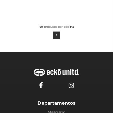
48
produtos por página
1
Departamentos
Masculino