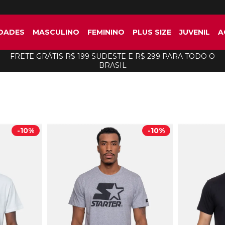
DADES
MASCULINO
FEMININO
PLUS SIZE
JUVENIL
A
FRETE GRÁTIS R$ 199 SUDESTE E R$ 299 PARA TODO O
BRASIL
-
10%
-
10%