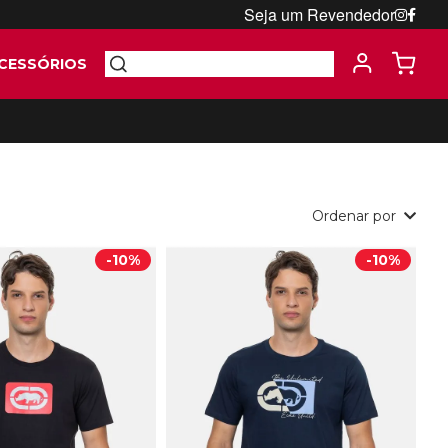
Seja um Revendedor
CESSÓRIOS
Ordenar por
-
10%
-
10%