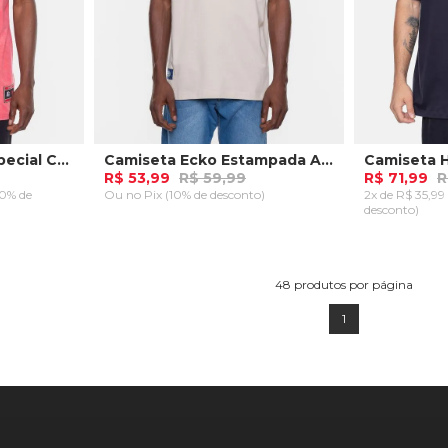
Camiseta Starter Especial Collab Flamengo Oficial Vermelha
Camiseta Ecko Estampada Areia
Camiseta 
R$ 53,99
R$ 59,99
R$ 71,99
R
10% de
Ou
no Pix (10% de desconto)
2x de R$ 35,9
desconto)
P
P
M
RRINHO
ADICIONAR AO CARRINHO
ADICION
48
produtos por página
1