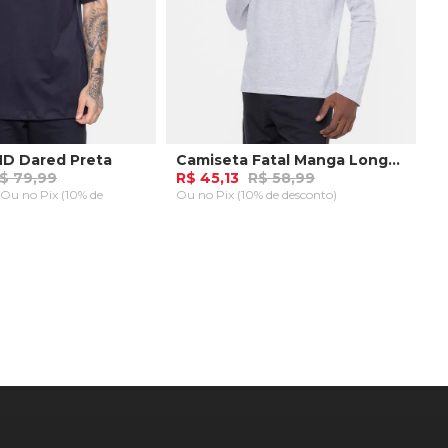
HD Dared Preta
Camiseta Fatal Manga Longa Fashion Basic Gelo Mescla
$ 79,99
R$ 45,13
R$ 58,99
9 Ou
no Pix (10% de
Ou
no Pix (10% de desconto)
P
M
AR AO CARRINHO
ADICIONAR AO CARRINHO