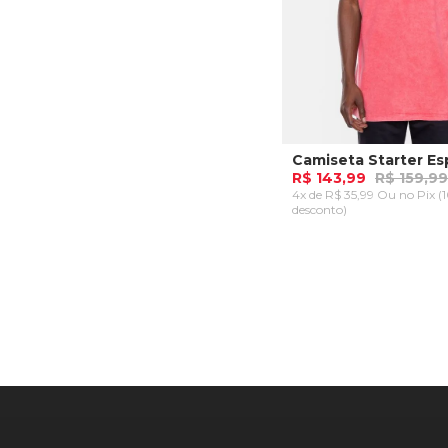
R$ 143,99
R$ 159,99
4x de R$ 35,99 Ou
no Pix (
desconto)
G
ADICIONAR AO CA