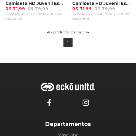
Camiseta HD Juvenil Especial Estampada Island Preta
Camiseta HD Juvenil Especial Estampada Island Azul Marinho
R$ 71,99
R$ 79,99
R$ 71,99
R$ 79,99
2x de R$ 35,99 Ou
no Pix (10% de
2x de R$ 35,99 Ou
no Pix (10% de
desconto)
desconto)
ADICIONAR AO
ADICIONAR AO
CARRINHO
CARRINHO
48
produtos por página
1
Departamentos
Masculino