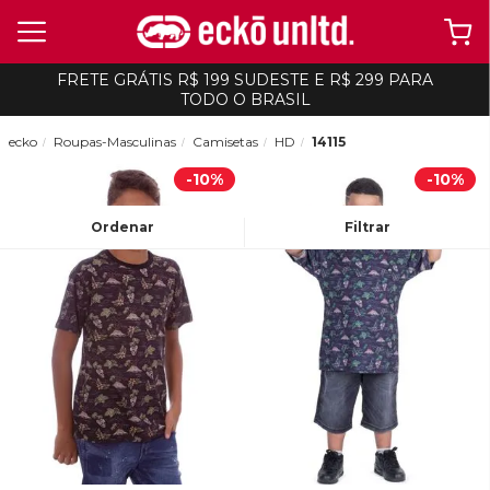
FRETE GRÁTIS R$ 199 SUDESTE E R$ 299 PARA
TODO O BRASIL
ecko
Roupas-Masculinas
Camisetas
HD
14115
-
10%
-
10%
Ordenar
Filtrar