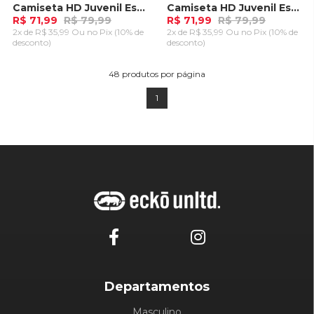
Camiseta HD Juvenil Especial Estampada Island Preta
Camiseta HD Juvenil Especial Estampada Island Azul Marinho
R$ 71,99
R$ 79,99
R$ 71,99
R$ 79,99
2x de R$ 35,99 Ou
no Pix (10% de
2x de R$ 35,99 Ou
no Pix (10% de
desconto)
desconto)
ADICIONAR AO
ADICIONAR AO
CARRINHO
CARRINHO
48
produtos por página
1
Departamentos
Masculino