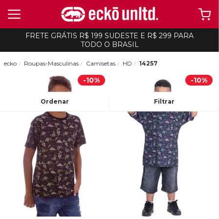
FRETE GRÁTIS R$ 199 SUDESTE E R$ 299 PARA
TODO O BRASIL
ecko
Roupas-Masculinas
Camisetas
HD
14257
-
10%
-
10%
Ordenar
Filtrar