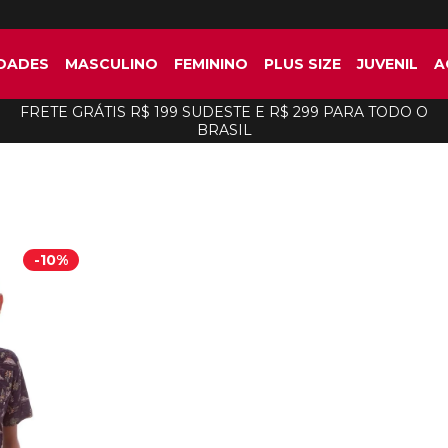
DADES
MASCULINO
FEMININO
PLUS SIZE
JUVENIL
A
FRETE GRÁTIS R$ 199 SUDESTE E R$ 299 PARA TODO O
BRASIL
-
10%