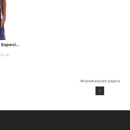
Camiseta HD Juvenil Especial Estampada Island Preta
10% de
RRINHO
48
produtos por página
1