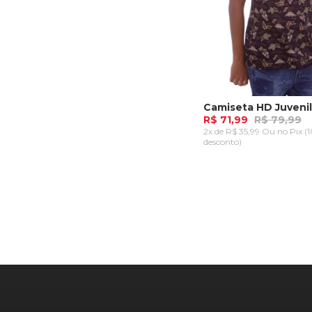
R$ 71,99
R$ 79,99
2x de R$ 35,99 Ou
no Pix (
desconto)
P
M
G
GG
ADICIONAR AO CA