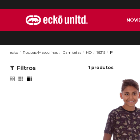
NOVI
ecko
Roupas-Masculinas
Camisetas
HD
16315
P
Filtros
1
produtos