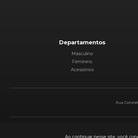
Departamentos
Masculino
Feminino
Acessórios
Rua Coronel 
Pague com:
Ao continuar nesse site, você co