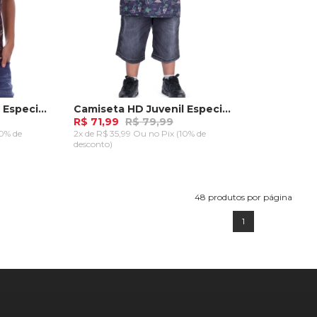
Camiseta HD Juvenil Especial Estampada Island Preta
Camiseta HD Juvenil Especial Estampada Island Azul Marinho
R$ 71,99
R$ 79,99
10% de
2x de R$ 35,99 Ou
no Pix (10% de
desconto)
M
G
GG
RRINHO
ADICIONAR AO CARRINHO
48
produtos por página
1