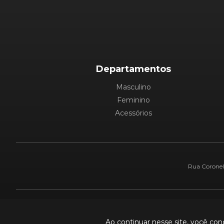
Departamentos
Masculino
Feminino
Acessórios
Rua Coronel 
Pague com:
Ao continuar nesse site, você co