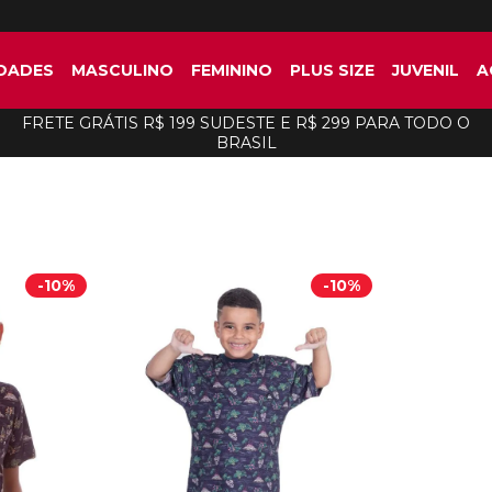
DADES
MASCULINO
FEMININO
PLUS SIZE
JUVENIL
A
FRETE GRÁTIS R$ 199 SUDESTE E R$ 299 PARA TODO O
BRASIL
-
10%
-
10%