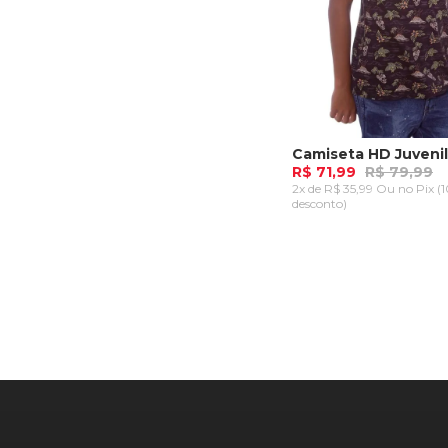
R$ 71,99
R$ 79,99
2x de R$ 35,99 Ou
no Pix (
desconto)
P
M
G
GG
ADICIONAR AO CA