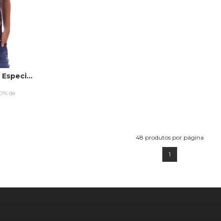
Camiseta HD Juvenil Especial Estampada Island Preta
10% de
RRINHO
48
produtos por página
1