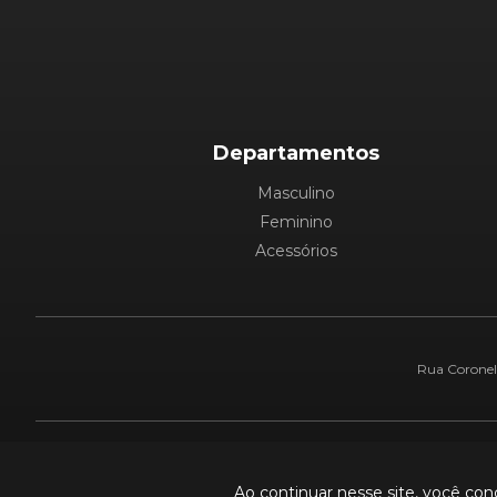
Departamentos
Masculino
Feminino
Acessórios
Rua Coronel 
Pague com:
Ao continuar nesse site, você co