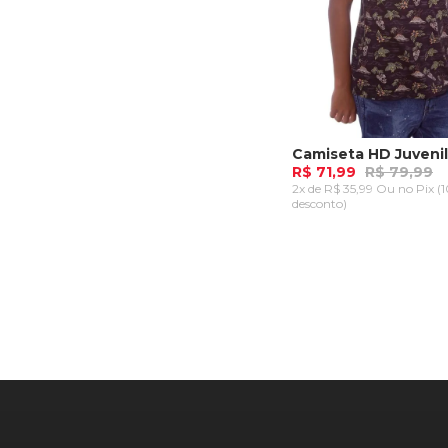
R$ 71,99
R$ 79,99
2x de R$ 35,99 Ou
no Pix (
desconto)
P
M
G
GG
ADICIONAR AO CA