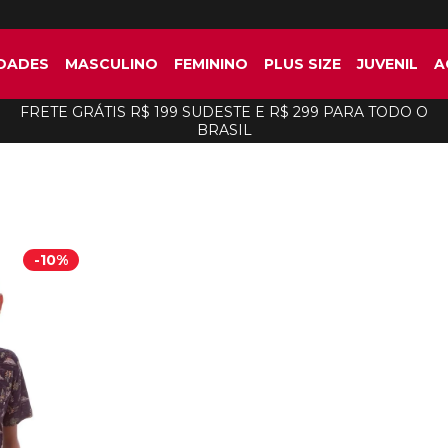
DADES
MASCULINO
FEMININO
PLUS SIZE
JUVENIL
A
FRETE GRÁTIS R$ 199 SUDESTE E R$ 299 PARA TODO O
BRASIL
-
10%