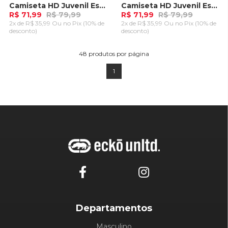
Camiseta HD Juvenil Especial Estampada Island Preta
Camiseta HD Juvenil Especial Estampada Island Azul Marinho
R$ 71,99
R$ 79,99
R$ 71,99
R$ 79,99
2x de R$ 35,99 Ou
no Pix (10% de
2x de R$ 35,99 Ou
no Pix (10% de
desconto)
desconto)
ADICIONAR AO
ADICIONAR AO
CARRINHO
CARRINHO
48
produtos por página
1
Departamentos
Masculino