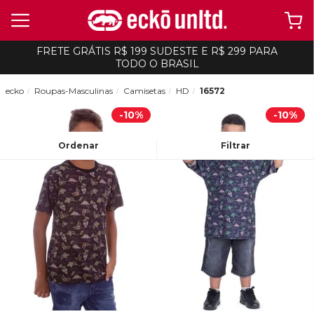
FRETE GRÁTIS R$ 199 SUDESTE E R$ 299 PARA
TODO O BRASIL
ecko
Roupas-Masculinas
Camisetas
HD
16572
-
10%
-
10%
Ordenar
Filtrar