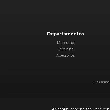
Departamentos
Masculino
Feminino
Acessórios
Rua Coronel 
Pague com:
Ao continuar nesse site, você co