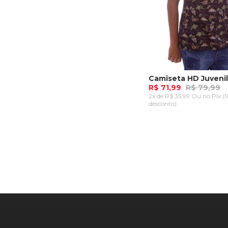
R$ 71,99
R$ 79,99
2x de R$ 35,99 Ou
no Pix (
desconto)
P
M
G
GG
ADICIONAR AO CA