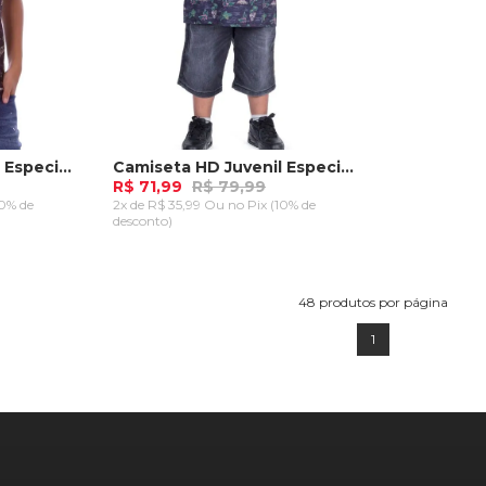
Camiseta HD Juvenil Especial Estampada Island Preta
Camiseta HD Juvenil Especial Estampada Island Azul Marinho
R$ 71,99
R$ 79,99
10% de
2x de R$ 35,99 Ou
no Pix (10% de
desconto)
M
G
GG
RRINHO
ADICIONAR AO CARRINHO
48
produtos por página
1