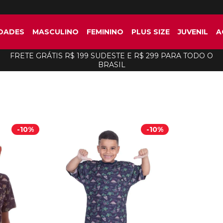
DADES
MASCULINO
FEMININO
PLUS SIZE
JUVENIL
A
FRETE GRÁTIS R$ 199 SUDESTE E R$ 299 PARA TODO O
BRASIL
-
10%
-
10%